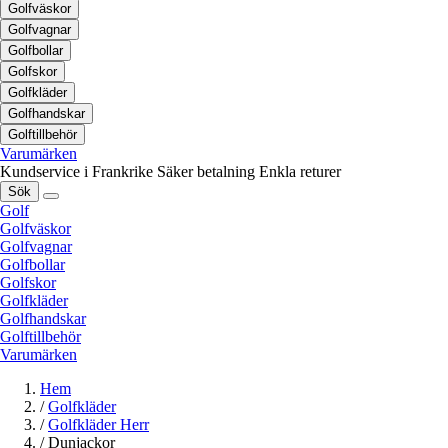
Golfväskor
Golfvagnar
Golfbollar
Golfskor
Golfkläder
Golfhandskar
Golftillbehör
Varumärken
Kundservice i Frankrike
Säker betalning
Enkla returer
Sök
Golf
Golfväskor
Golfvagnar
Golfbollar
Golfskor
Golfkläder
Golfhandskar
Golftillbehör
Varumärken
Hem
/
Golfkläder
/
Golfkläder Herr
/
Dunjackor