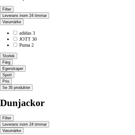
Filter
Leverans inom 24 timmar
Varumärke
adidas
3
JOTT
30
Puma
2
Storlek
Färg
Egenskaper
Sport
Pris
Se 35 produkter
Dunjackor
Filter
Leverans inom 24 timmar
Varumärke