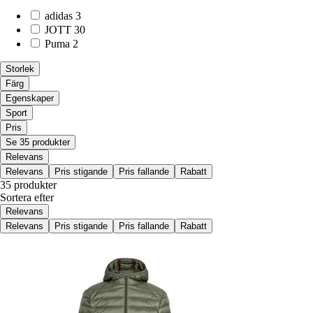
adidas
3
JOTT
30
Puma
2
Storlek
Färg
Egenskaper
Sport
Pris
Se 35 produkter
Relevans
Relevans
Pris stigande
Pris fallande
Rabatt
35 produkter
Sortera efter
Relevans
Relevans
Pris stigande
Pris fallande
Rabatt