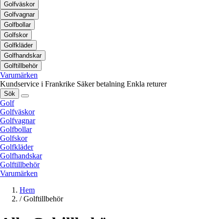
Golfväskor
Golfvagnar
Golfbollar
Golfskor
Golfkläder
Golfhandskar
Golftillbehör
Varumärken
Kundservice i Frankrike
Säker betalning
Enkla returer
Sök
Golf
Golfväskor
Golfvagnar
Golfbollar
Golfskor
Golfkläder
Golfhandskar
Golftillbehör
Varumärken
Hem
/
Golftillbehör