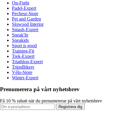
On-Fight
Padel-Expert
Pecheur-Store
Pet and Garden
Slowood Interior
Smash-Expert
Sneak'In
Sneakids
Sport is good
Training-Fit
Trek-Expert
Triathlon-Expert
TripnBikers
Vélo-Store
Winter-Expert
Prenumerera på vårt nyhetsbrev
Få 10 % rabatt när du prenumererar på vårt nyhetsbrev
Registrera dig