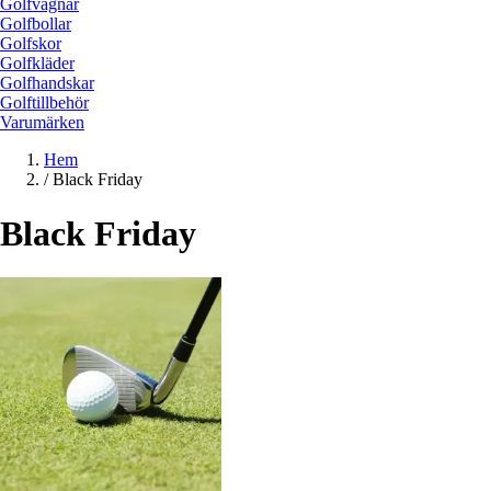
Golfvagnar
Golfbollar
Golfskor
Golfkläder
Golfhandskar
Golftillbehör
Varumärken
Hem
/
Black Friday
Black Friday