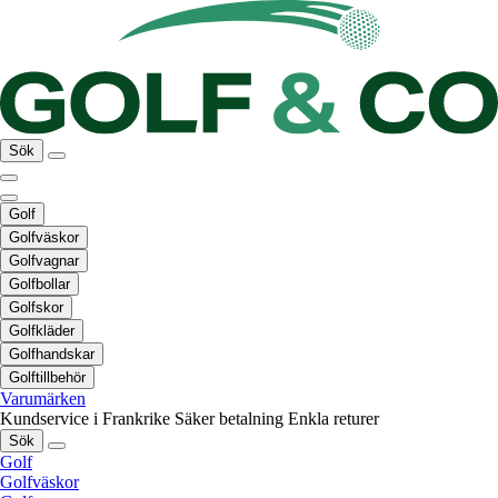
Sök
Golf
Golfväskor
Golfvagnar
Golfbollar
Golfskor
Golfkläder
Golfhandskar
Golftillbehör
Varumärken
Kundservice i Frankrike
Säker betalning
Enkla returer
Sök
Golf
Golfväskor