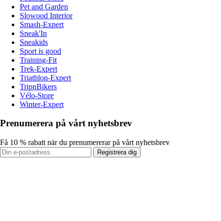
Pet and Garden
Slowood Interior
Smash-Expert
Sneak'In
Sneakids
Sport is good
Training-Fit
Trek-Expert
Triathlon-Expert
TripnBikers
Vélo-Store
Winter-Expert
Prenumerera på vårt nyhetsbrev
Få 10 % rabatt när du prenumererar på vårt nyhetsbrev
Registrera dig