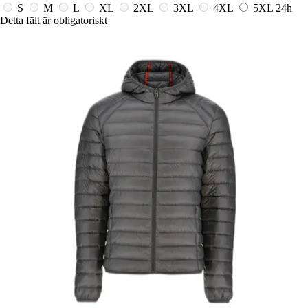
S
M
L
XL
2XL
3XL
4XL
5XL
24h
Detta fält är obligatoriskt