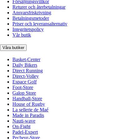
Försäljningsvillkor
Returer och återbetalningar
Ansvarsfriskrivning
Betalningsmetoder
Priser och leveransalternativ
Integritetspolicy
Vår butik
Våra butiker
Basket-Center
Daily Bikers
Direct Running
Direct-Volley
Espace Golf
Foot-Store
Galop Store
Handball-Store
House of Rugby
La sellerie de Maé
Made in Paradis
Nauti-wave
On-Fight
Padel-Expert
Pecheur-Store