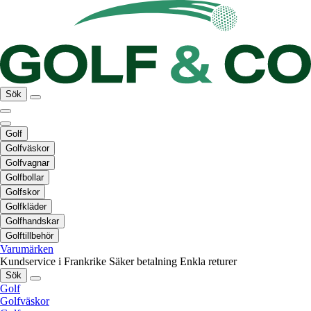
Sök
Golf
Golfväskor
Golfvagnar
Golfbollar
Golfskor
Golfkläder
Golfhandskar
Golftillbehör
Varumärken
Kundservice i Frankrike
Säker betalning
Enkla returer
Sök
Golf
Golfväskor