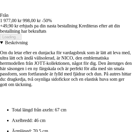
Från
1 977,00 kr
998,00 kr
-50%
+49,90 kr
erbjuds pa din nasta bestallning
Krediteras efter att din
bestallning har bekraftats
Loading...
Beskrivning
Om du letar efter en dunjacka för vardagsbruk som är lätt att leva med,
ultra lätt och ändå välisolerad, är NICO, den emblematiska
herrmodellen från JOTT-kollektionen, något för dig. Den återutges den
här säsongen i en ny färgskala och är perfekt för alla med sin smala
passform, som fortfarande är fylld med fjädrar och dun. På autres hittar
du: dragkedja, två osynliga sidofickor och en elastisk huva som ger
gott om täckning.
Total längd från axeln: 67 cm
Axelbredd: 46 cm
Ärmlängd: 70,5 cm