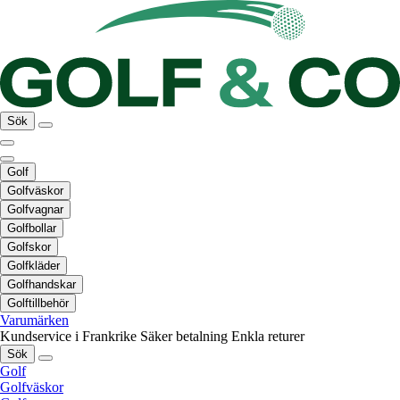
Sök
Golf
Golfväskor
Golfvagnar
Golfbollar
Golfskor
Golfkläder
Golfhandskar
Golftillbehör
Varumärken
Kundservice i Frankrike
Säker betalning
Enkla returer
Sök
Golf
Golfväskor