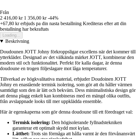
Från
2 416,00 kr
1 356,00 kr
-44%
+67,80 kr
erbjuds pa din nasta bestallning
Krediteras efter att din
bestallning har bekraftats
Loading...
Beskrivning
Doudounen JOTT Johny förkroppsligar excellens när det kommer till
ytterkläder. Designad av det välkända märket JOTT, kombinerar den
modern stil och funktionalitet. Perfekt för kalla dagar, är denna
doudoune en trogen följeslagare mot låga temperaturer.
Tillverkad av högkvalitativa material, erbjuder Doudoinen JOTT
Johny en enastående termisk isolering, som gör att du håller värmen
samtidigt som den är lätt och bekväm. Dess minimalistiska design gör
att denna plagg enkelt kan kombineras med en mängd olika outfits,
från avslappnade looks till mer uppklädda ensemble.
Här är egenskaperna som gör denna doudoune till ett föredraget val:
Termisk isolering:
Den högisolerande fyllnadstekniken
garanterar ett optimalt skydd mot kylan.
Lätthet:
Trots sin förmåga att hålla varmt är den förvånansvärt