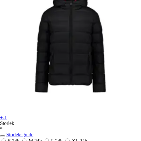
+-1
Storlek
*
Storleksguide
S
24h
M
24h
L
24h
XL
24h