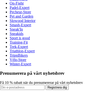
On-Fight
Padel-Expert
Pecheur-Store
Pet and Garden
Slowood Interior
Smash-Expert
Sneak'In
Sneakids
Sport is good
Training-Fit
Trek-Expert
Triathlon-Expert
TripnBikers
Vélo-Store
Winter-Expert
Prenumerera på vårt nyhetsbrev
Få 10 % rabatt när du prenumererar på vårt nyhetsbrev
Registrera dig