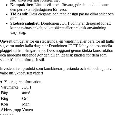
lätt, vilket ger stor rörelsefrihet.
Kompaktitet:
Lätt att vika och förvara, gör denna doudoune
den perfekta följeslagaren för resor.
Tidlös stil:
Dess eleganta och rena design passar olika stilar och
tillfällen.
Skötselvänlighet:
Doudoinen JOTT Johny är designad för att
kunna tvättas enkelt, vilket säkerställer praktisk användning
varje dag.
Oavsett om det är för en stadsrunda, en vandring eller bara för att hålla
sig varm under kalla dagar, är Doudoinen JOTT Johny det essentiella
plagget att ha i sin garderob. Dess noggrant genomtänkta konstruktion
och moderna utseende gör den till en idealisk klädsel för dem som
söker både komfort och stil.
Investera i en produkt som kombinerar prestanda och stil, och njut av
varje utflykt oavsett väder!
Ytterligare information
Varumärke
JOTT
Färg
armé
Färg
Grön
Kön
Män
Åldersgrupp
Vuxen