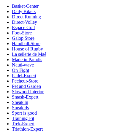
Basket-Center
Daily Bikers
Direct Running
Direct-Volley
Espace Golf
Foot-Store
Galop Store
Handball-Store
House of Rugby
La sellerie de Maé
Made in Paradis
Nauti-wave
On-Fight
Padel-Expert
Pecheur-Store
Pet and Garden
Slowood Interior
Smash-Expert
Sneak'In
Sneakids
Sport is good
Training-Fit
Trek-Expert
Triathlon-Expert