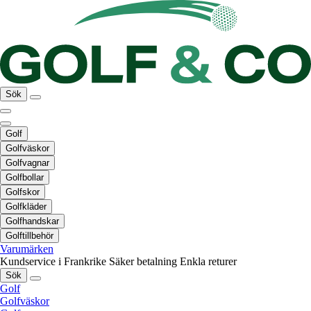
Sök
Golf
Golfväskor
Golfvagnar
Golfbollar
Golfskor
Golfkläder
Golfhandskar
Golftillbehör
Varumärken
Kundservice i Frankrike
Säker betalning
Enkla returer
Sök
Golf
Golfväskor