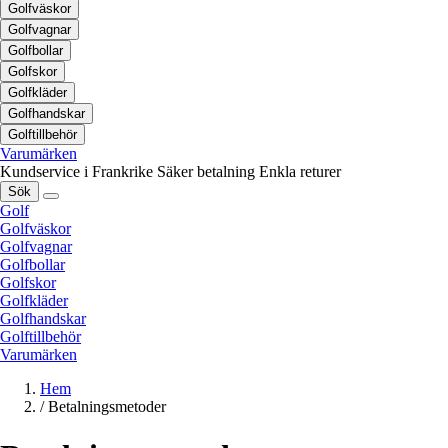
Golfväskor
Golfvagnar
Golfbollar
Golfskor
Golfkläder
Golfhandskar
Golftillbehör
Varumärken
Kundservice i Frankrike
Säker betalning
Enkla returer
Sök
Golf
Golfväskor
Golfvagnar
Golfbollar
Golfskor
Golfkläder
Golfhandskar
Golftillbehör
Varumärken
Hem
/
Betalningsmetoder