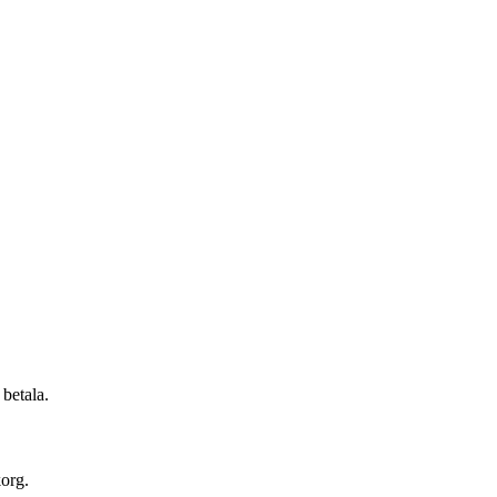
 betala.
korg.