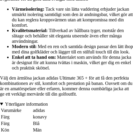
Värmeisolering:
Tack vare sin lätta vaddering erbjuder jackan
utmärkt isolering samtidigt som den är andningsbar, vilket gör att
du kan reglera kroppsvärmen utan att kompromissa med din
komfort.
Kvalitetsmaterial:
Tillverkad av hållbara tyger, motstår den
slitage och behåller sitt eleganta utseende även efter många
användningar.
Modern stil:
Med en ren och samtida design passar den lätt ihop
med dina golfkläder och lägger till en stilfull touch till din look.
Enkel att ta hand om:
Materialet som används för denna jacka
är designat för att kunna tvättas i maskin, vilket ger dig en enkel
och praktisk skötsel.
Välj den ärmlösa jackan adidas Ultimate 365 + för att få den perfekta
kombinationen av stil, komfort och prestation på banan. Oavsett om du
är en amatörspelare eller erfaren, kommer denna oumbärliga jacka att
ge ett verkligt mervärde till din golfoutfit.
Ytterligare information
Varumärke
adidas
Färg
konavy
Färg
Blå
Kön
Män