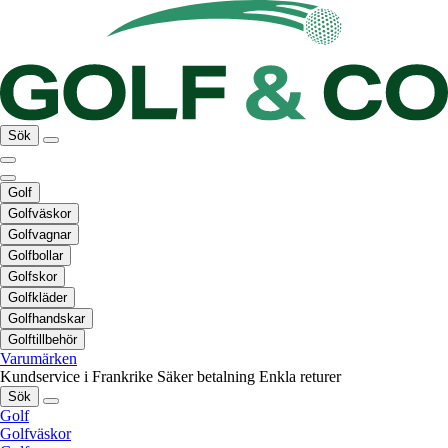
Sök
Golf
Golfväskor
Golfvagnar
Golfbollar
Golfskor
Golfkläder
Golfhandskar
Golftillbehör
Varumärken
Kundservice i Frankrike
Säker betalning
Enkla returer
Sök
Golf
Golfväskor