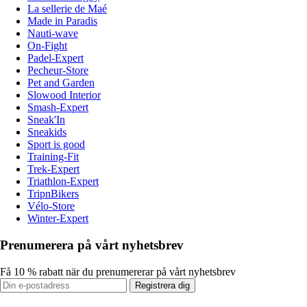
La sellerie de Maé
Made in Paradis
Nauti-wave
On-Fight
Padel-Expert
Pecheur-Store
Pet and Garden
Slowood Interior
Smash-Expert
Sneak'In
Sneakids
Sport is good
Training-Fit
Trek-Expert
Triathlon-Expert
TripnBikers
Vélo-Store
Winter-Expert
Prenumerera på vårt nyhetsbrev
Få 10 % rabatt när du prenumererar på vårt nyhetsbrev
Registrera dig