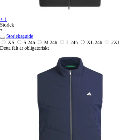
+-1
Storlek
*
Storleksguide
XS
S
24h
M
24h
L
24h
XL
24h
2XL
Detta fält är obligatoriskt