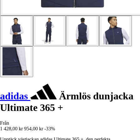
adidas
Ärmlös dunjacka
Ultimate 365 +
Från
1 428,00 kr
954,00 kr
-33%
Upptäck västjackan adidas Ultimate 365 +, den perfekta