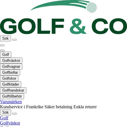
Sök
Golf
Golfväskor
Golfvagnar
Golfbollar
Golfskor
Golfkläder
Golfhandskar
Golftillbehör
Varumärken
Kundservice i Frankrike
Säker betalning
Enkla returer
Sök
Golf
Golfväskor