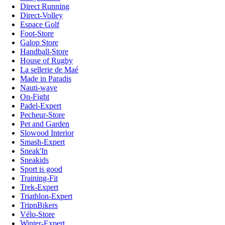
Direct Running
Direct-Volley
Espace Golf
Foot-Store
Galop Store
Handball-Store
House of Rugby
La sellerie de Maé
Made in Paradis
Nauti-wave
On-Fight
Padel-Expert
Pecheur-Store
Pet and Garden
Slowood Interior
Smash-Expert
Sneak'In
Sneakids
Sport is good
Training-Fit
Trek-Expert
Triathlon-Expert
TripnBikers
Vélo-Store
Winter-Expert