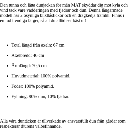
Den tunna och lätta dunjackan för män MAT skyddar dig mot kyla och
vind tack vare vadderingen med fjädrar och dun. Denna långärmade
modell har 2 osynliga blixtlåsfickor och en dragkedja framtill. Finns i
en rad trendiga färger, så att du alltid ser bäst ut!
Total längd från axeln: 67 cm
Axelbredd: 46 cm
Ärmlängd: 70,5 cm
Huvudmaterial: 100% polyamid.
Foder: 100% polyamid.
Fyllning: 90% dun, 10% fjädrar.
Alla våra duntäcken är tillverkade av ansvarsfullt dun från gårdar som
respekterar djurens välbefinnande.