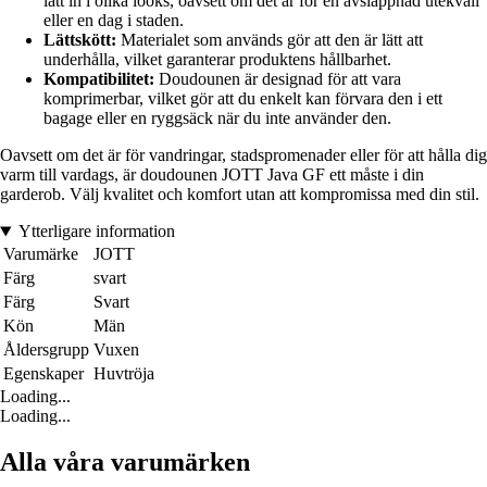
lätt in i olika looks, oavsett om det är för en avslappnad utekväll
eller en dag i staden.
Lättskött:
Materialet som används gör att den är lätt att
underhålla, vilket garanterar produktens hållbarhet.
Kompatibilitet:
Doudounen är designad för att vara
komprimerbar, vilket gör att du enkelt kan förvara den i ett
bagage eller en ryggsäck när du inte använder den.
Oavsett om det är för vandringar, stadspromenader eller för att hålla dig
varm till vardags, är doudounen JOTT Java GF ett måste i din
garderob. Välj kvalitet och komfort utan att kompromissa med din stil.
Ytterligare information
Varumärke
JOTT
Färg
svart
Färg
Svart
Kön
Män
Åldersgrupp
Vuxen
Egenskaper
Huvtröja
Loading...
Loading...
Alla våra varumärken