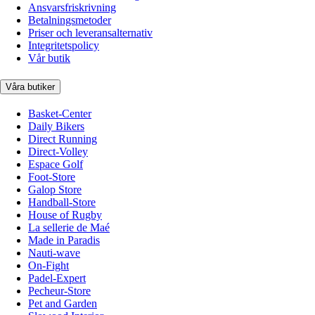
Ansvarsfriskrivning
Betalningsmetoder
Priser och leveransalternativ
Integritetspolicy
Vår butik
Våra butiker
Basket-Center
Daily Bikers
Direct Running
Direct-Volley
Espace Golf
Foot-Store
Galop Store
Handball-Store
House of Rugby
La sellerie de Maé
Made in Paradis
Nauti-wave
On-Fight
Padel-Expert
Pecheur-Store
Pet and Garden