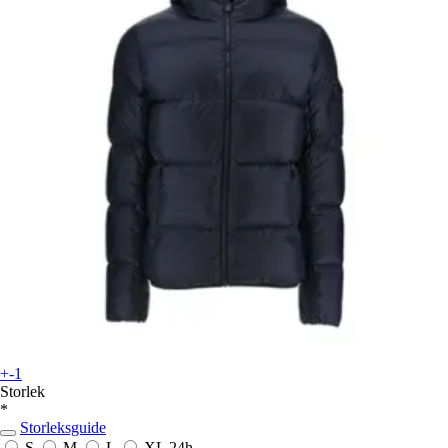
+-1
Storlek
*
Storleksguide
S
M
L
XL
24h