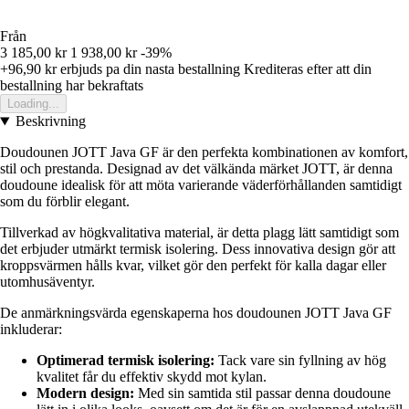
Från
3 185,00 kr
1 938,00 kr
-39%
+96,90 kr
erbjuds pa din nasta bestallning
Krediteras efter att din
bestallning har bekraftats
Loading...
Beskrivning
Doudounen JOTT Java GF är den perfekta kombinationen av komfort,
stil och prestanda. Designad av det välkända märket JOTT, är denna
doudoune idealisk för att möta varierande väderförhållanden samtidigt
som du förblir elegant.
Tillverkad av högkvalitativa material, är detta plagg lätt samtidigt som
det erbjuder utmärkt termisk isolering. Dess innovativa design gör att
kroppsvärmen hålls kvar, vilket gör den perfekt för kalla dagar eller
utomhusäventyr.
De anmärkningsvärda egenskaperna hos doudounen JOTT Java GF
inkluderar:
Optimerad termisk isolering:
Tack vare sin fyllning av hög
kvalitet får du effektiv skydd mot kylan.
Modern design:
Med sin samtida stil passar denna doudoune