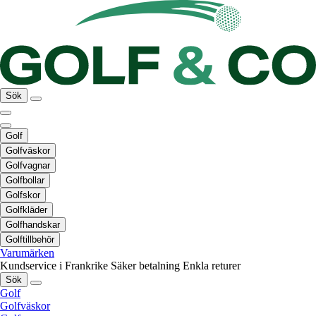
Sök
Golf
Golfväskor
Golfvagnar
Golfbollar
Golfskor
Golfkläder
Golfhandskar
Golftillbehör
Varumärken
Kundservice i Frankrike
Säker betalning
Enkla returer
Sök
Golf
Golfväskor