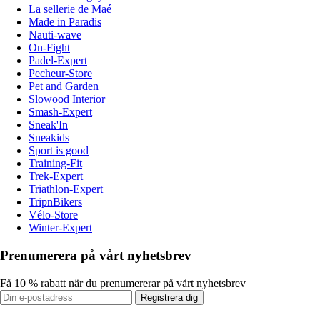
La sellerie de Maé
Made in Paradis
Nauti-wave
On-Fight
Padel-Expert
Pecheur-Store
Pet and Garden
Slowood Interior
Smash-Expert
Sneak'In
Sneakids
Sport is good
Training-Fit
Trek-Expert
Triathlon-Expert
TripnBikers
Vélo-Store
Winter-Expert
Prenumerera på vårt nyhetsbrev
Få 10 % rabatt när du prenumererar på vårt nyhetsbrev
Registrera dig