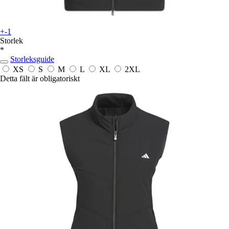
+-1
Storlek
*
Storleksguide
XS
S
M
L
XL
2XL
Detta fält är obligatoriskt