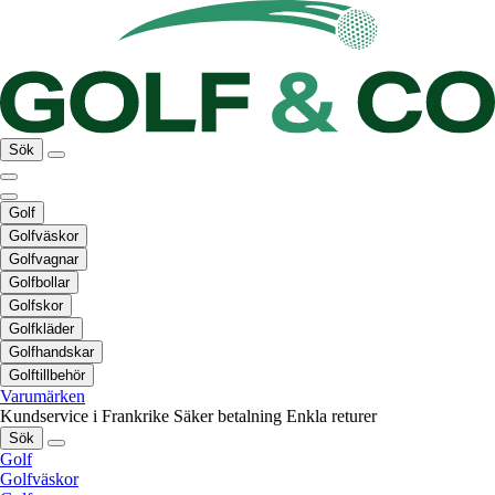
Sök
Golf
Golfväskor
Golfvagnar
Golfbollar
Golfskor
Golfkläder
Golfhandskar
Golftillbehör
Varumärken
Kundservice i Frankrike
Säker betalning
Enkla returer
Sök
Golf
Golfväskor