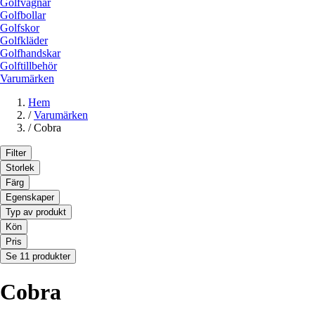
Golfvagnar
Golfbollar
Golfskor
Golfkläder
Golfhandskar
Golftillbehör
Varumärken
Hem
/
Varumärken
/
Cobra
Filter
Storlek
Färg
Egenskaper
Typ av produkt
Kön
Pris
Se 11 produkter
Cobra