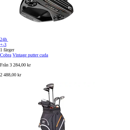
24h
+-3
1 färger
Cobra
Vintage putter cuda
Från
3 284,00 kr
2 488,00 kr