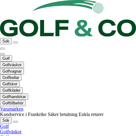
Sök
Golf
Golfväskor
Golfvagnar
Golfbollar
Golfskor
Golfkläder
Golfhandskar
Golftillbehör
Varumärken
Kundservice i Frankrike
Säker betalning
Enkla returer
Sök
Golf
Golfväskor