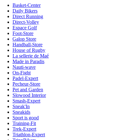
Basket-Center
Daily Bikers
Direct Running
Direct-Volley
Espace Golf
Foot-Store
Galop Store
Handball-Store
House of Rugby
La sellerie de Maé
Made in Paradis
Nauti-wave
On-Fight
Padel-Expert
Pecheur-Store
Pet and Garden
Slowood Interior
Smash-Expert
Sneak'In
Sneakids
Sport is good
Training-Fit
Trek-Expert
Triathlon-Expert