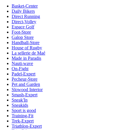
Basket-Center
Daily Bikers
Direct Running
Direct-Volley
Espace Golf
Foot-Store
Galop Store
Handball-Store
House of Rugby
La sellerie de Maé
Made in Paradis
Nauti-wave
On-Fight
Padel-Expert
Pecheur-Store
Pet and Garden
Slowood Interior
Smash-Expert
Sneak'In
Sneakids
Sport is good
Training-Fit
Trek-Expert
Triathlon-Expert