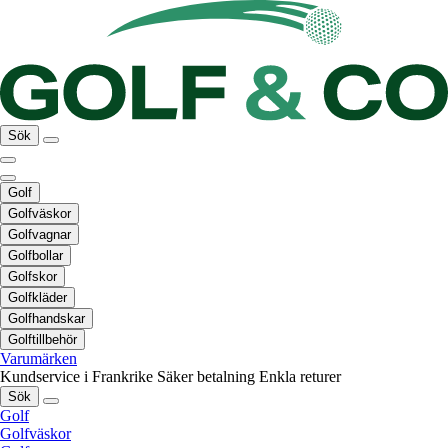
Sök
Golf
Golfväskor
Golfvagnar
Golfbollar
Golfskor
Golfkläder
Golfhandskar
Golftillbehör
Varumärken
Kundservice i Frankrike
Säker betalning
Enkla returer
Sök
Golf
Golfväskor