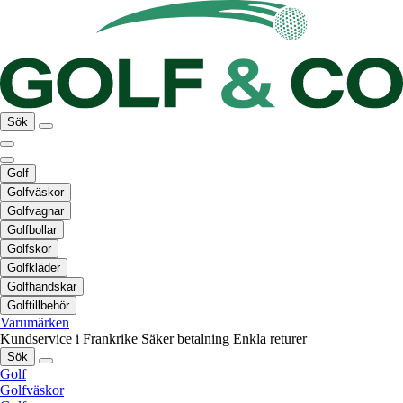
Sök
Golf
Golfväskor
Golfvagnar
Golfbollar
Golfskor
Golfkläder
Golfhandskar
Golftillbehör
Varumärken
Kundservice i Frankrike
Säker betalning
Enkla returer
Sök
Golf
Golfväskor