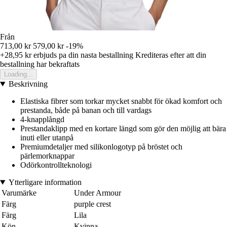
Från
713,00 kr
579,00 kr
-19%
+28,95 kr
erbjuds pa din nasta bestallning
Krediteras efter att din
bestallning har bekraftats
Loading...
Beskrivning
Elastiska fibrer som torkar mycket snabbt för ökad komfort och
prestanda, både på banan och till vardags
4-knapplångd
Prestandaklipp med en kortare längd som gör den möjlig att bära
inuti eller utanpå
Premiumdetaljer med silikonlogotyp på bröstet och
pärlemorknappar
Odörkontrollteknologi
Ytterligare information
Varumärke
Under Armour
Färg
purple crest
Färg
Lila
Kön
Kvinna