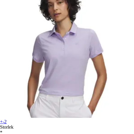
+-2
Storlek
*