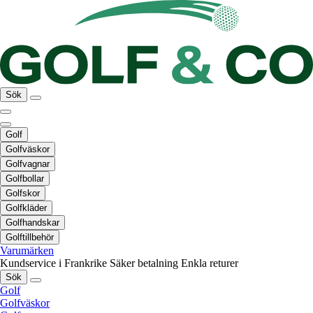
Sök
Golf
Golfväskor
Golfvagnar
Golfbollar
Golfskor
Golfkläder
Golfhandskar
Golftillbehör
Varumärken
Kundservice i Frankrike
Säker betalning
Enkla returer
Sök
Golf
Golfväskor