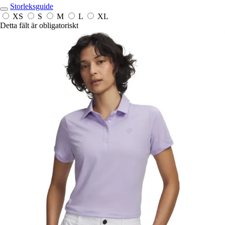
Storleksguide
XS
S
M
L
XL
Detta fält är obligatoriskt