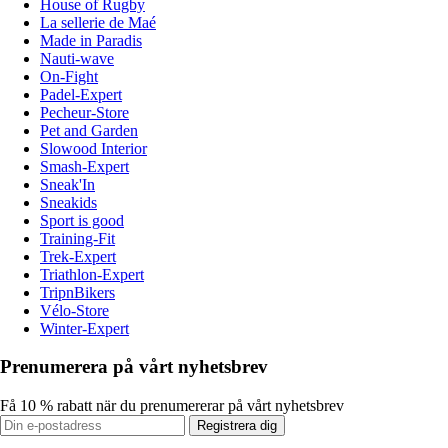
House of Rugby
La sellerie de Maé
Made in Paradis
Nauti-wave
On-Fight
Padel-Expert
Pecheur-Store
Pet and Garden
Slowood Interior
Smash-Expert
Sneak'In
Sneakids
Sport is good
Training-Fit
Trek-Expert
Triathlon-Expert
TripnBikers
Vélo-Store
Winter-Expert
Prenumerera på vårt nyhetsbrev
Få 10 % rabatt när du prenumererar på vårt nyhetsbrev
Registrera dig