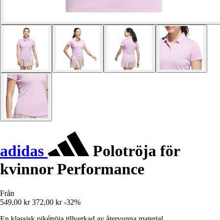
adidas
Polotröja för
kvinnor Performance
Från
549,00 kr
372,00 kr
-32%
En klassisk pikétröja tillverkad av återvunna material.