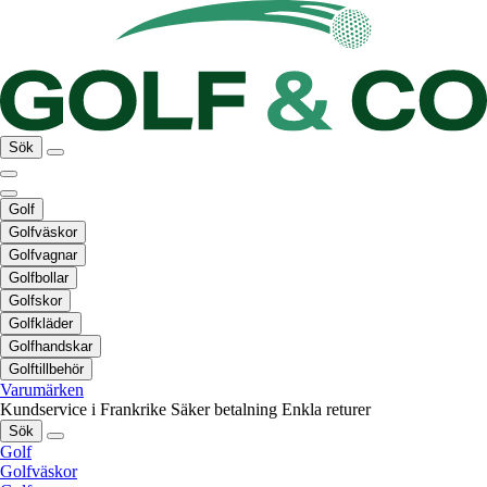
Sök
Golf
Golfväskor
Golfvagnar
Golfbollar
Golfskor
Golfkläder
Golfhandskar
Golftillbehör
Varumärken
Kundservice i Frankrike
Säker betalning
Enkla returer
Sök
Golf
Golfväskor