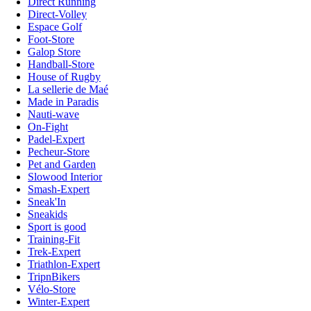
Direct Running
Direct-Volley
Espace Golf
Foot-Store
Galop Store
Handball-Store
House of Rugby
La sellerie de Maé
Made in Paradis
Nauti-wave
On-Fight
Padel-Expert
Pecheur-Store
Pet and Garden
Slowood Interior
Smash-Expert
Sneak'In
Sneakids
Sport is good
Training-Fit
Trek-Expert
Triathlon-Expert
TripnBikers
Vélo-Store
Winter-Expert