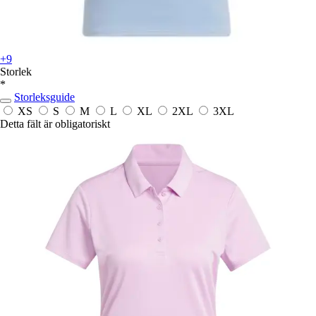
+9
Storlek
*
Storleksguide
XS
S
M
L
XL
2XL
3XL
Detta fält är obligatoriskt