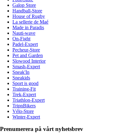
Galop Store
Handball-Store
House of Rugby
La sellerie de Maé
Made in Paradis
Nauti-wave
On-Fight
Padel-Expert
Pecheur-Store
Pet and Garden
Slowood Interior
Smash-Expert
Sneak'In
Sneakids
Sport is good
Training-Fit
Trek-Expert
Triathlon-Expert
TripnBikers
Vélo-Store
Winter-Expert
Prenumerera på vårt nyhetsbrev