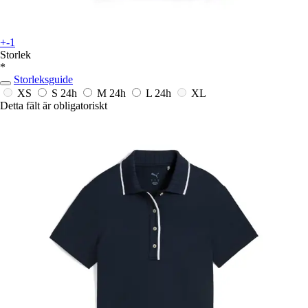
+-1
Storlek
*
Storleksguide
XS
S
24h
M
24h
L
24h
XL
Detta fält är obligatoriskt