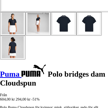
Puma
Polo bridges dam
Cloudspun
Från
604,00 kr
294,00 kr
-51%
Polo Puma Cloudspun för kvinnor: mjuk, självsäker, redo för allt.