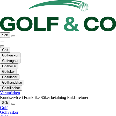
Sök
Golf
Golfväskor
Golfvagnar
Golfbollar
Golfskor
Golfkläder
Golfhandskar
Golftillbehör
Varumärken
Kundservice i Frankrike
Säker betalning
Enkla returer
Sök
Golf
Golfväskor