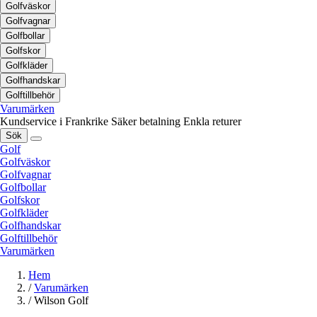
Golfväskor
Golfvagnar
Golfbollar
Golfskor
Golfkläder
Golfhandskar
Golftillbehör
Varumärken
Kundservice i Frankrike
Säker betalning
Enkla returer
Sök
Golf
Golfväskor
Golfvagnar
Golfbollar
Golfskor
Golfkläder
Golfhandskar
Golftillbehör
Varumärken
Hem
/
Varumärken
/
Wilson Golf