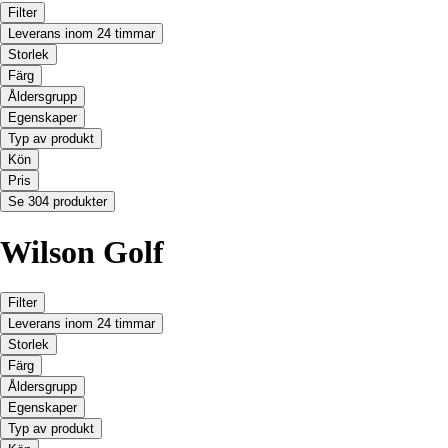
Filter
Leverans inom 24 timmar
Storlek
Färg
Åldersgrupp
Egenskaper
Typ av produkt
Kön
Pris
Se 304 produkter
Wilson Golf
Filter
Leverans inom 24 timmar
Storlek
Färg
Åldersgrupp
Egenskaper
Typ av produkt