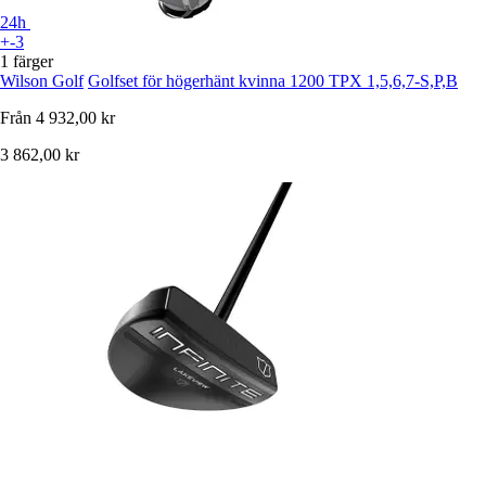
24h
+-3
1 färger
Wilson Golf
Golfset för högerhänt kvinna 1200 TPX 1,5,6,7-S,P,B
Från
4 932,00 kr
3 862,00 kr