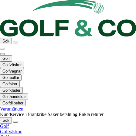
Sök
Golf
Golfväskor
Golfvagnar
Golfbollar
Golfskor
Golfkläder
Golfhandskar
Golftillbehör
Varumärken
Kundservice i Frankrike
Säker betalning
Enkla returer
Sök
Golf
Golfväskor