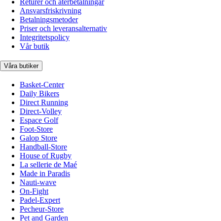
Returer och återbetalningar
Ansvarsfriskrivning
Betalningsmetoder
Priser och leveransalternativ
Integritetspolicy
Vår butik
Våra butiker
Basket-Center
Daily Bikers
Direct Running
Direct-Volley
Espace Golf
Foot-Store
Galop Store
Handball-Store
House of Rugby
La sellerie de Maé
Made in Paradis
Nauti-wave
On-Fight
Padel-Expert
Pecheur-Store
Pet and Garden