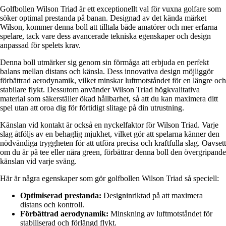
Golfbollen Wilson Triad är ett exceptionellt val för vuxna golfare som
söker optimal prestanda på banan. Designad av det kända märket
Wilson, kommer denna boll att tilltala både amatörer och mer erfarna
spelare, tack vare dess avancerade tekniska egenskaper och design
anpassad för spelets krav.
Denna boll utmärker sig genom sin förmåga att erbjuda en perfekt
balans mellan distans och känsla. Dess innovativa design möjliggör
förbättrad aerodynamik, vilket minskar luftmotståndet för en längre och
stabilare flykt. Dessutom använder Wilson Triad högkvalitativa
material som säkerställer ökad hållbarhet, så att du kan maximera ditt
spel utan att oroa dig för förtidigt slitage på din utrustning.
Känslan vid kontakt är också en nyckelfaktor för Wilson Triad. Varje
slag åtföljs av en behaglig mjukhet, vilket gör att spelarna känner den
nödvändiga tryggheten för att utföra precisa och kraftfulla slag. Oavsett
om du är på tee eller nära green, förbättrar denna boll den övergripande
känslan vid varje sväng.
Här är några egenskaper som gör golfbollen Wilson Triad så speciell:
Optimiserad prestanda:
Designinriktad på att maximera
distans och kontroll.
Förbättrad aerodynamik:
Minskning av luftmotståndet för
stabiliserad och förlängd flykt.