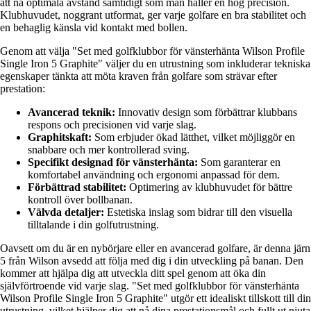
att nå optimala avstånd samtidigt som man håller en hög precision.
Klubhuvudet, noggrant utformat, ger varje golfare en bra stabilitet och
en behaglig känsla vid kontakt med bollen.
Genom att välja "Set med golfklubbor för vänsterhänta Wilson Profile
Single Iron 5 Graphite" väljer du en utrustning som inkluderar tekniska
egenskaper tänkta att möta kraven från golfare som strävar efter
prestation:
Avancerad teknik:
Innovativ design som förbättrar klubbans
respons och precisionen vid varje slag.
Graphitskaft:
Som erbjuder ökad lätthet, vilket möjliggör en
snabbare och mer kontrollerad sving.
Specifikt designad för vänsterhänta:
Som garanterar en
komfortabel användning och ergonomi anpassad för dem.
Förbättrad stabilitet:
Optimering av klubhuvudet för bättre
kontroll över bollbanan.
Välvda detaljer:
Estetiska inslag som bidrar till den visuella
tilltalande i din golfutrustning.
Oavsett om du är en nybörjare eller en avancerad golfare, är denna järn
5 från Wilson avsedd att följa med dig i din utveckling på banan. Den
kommer att hjälpa dig att utveckla ditt spel genom att öka din
självförtroende vid varje slag. "Set med golfklubbor för vänsterhänta
Wilson Profile Single Iron 5 Graphite" utgör ett idealiskt tillskott till din
utrustning, vilket hjälper dig att nå dina prestationsmål och fullt ut njuta