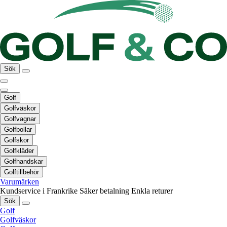
Sök
Golf
Golfväskor
Golfvagnar
Golfbollar
Golfskor
Golfkläder
Golfhandskar
Golftillbehör
Varumärken
Kundservice i Frankrike
Säker betalning
Enkla returer
Sök
Golf
Golfväskor