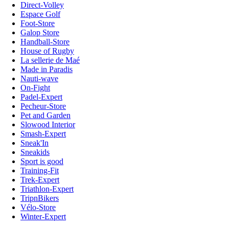
Direct-Volley
Espace Golf
Foot-Store
Galop Store
Handball-Store
House of Rugby
La sellerie de Maé
Made in Paradis
Nauti-wave
On-Fight
Padel-Expert
Pecheur-Store
Pet and Garden
Slowood Interior
Smash-Expert
Sneak'In
Sneakids
Sport is good
Training-Fit
Trek-Expert
Triathlon-Expert
TripnBikers
Vélo-Store
Winter-Expert