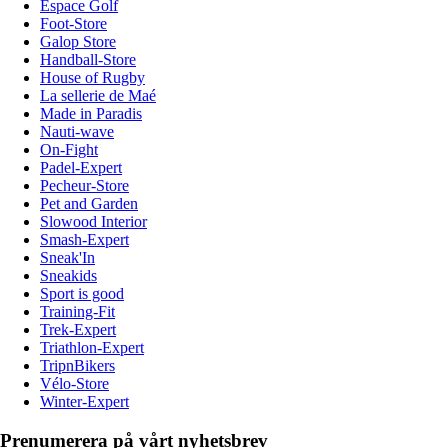
Espace Golf
Foot-Store
Galop Store
Handball-Store
House of Rugby
La sellerie de Maé
Made in Paradis
Nauti-wave
On-Fight
Padel-Expert
Pecheur-Store
Pet and Garden
Slowood Interior
Smash-Expert
Sneak'In
Sneakids
Sport is good
Training-Fit
Trek-Expert
Triathlon-Expert
TripnBikers
Vélo-Store
Winter-Expert
Prenumerera på vårt nyhetsbrev