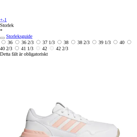
+-1
Storlek
*
Storleksguide
36
36 2/3
37 1/3
38
38 2/3
39 1/3
40
40 2/3
41 1/3
42
42 2/3
Detta fält är obligatoriskt