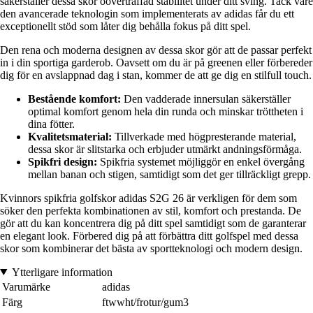
säkerställer dessa skor oöverträffad stabilitet under ditt sving. Tack vare
den avancerade teknologin som implementerats av adidas får du ett
exceptionellt stöd som låter dig behålla fokus på ditt spel.
Den rena och moderna designen av dessa skor gör att de passar perfekt
in i din sportiga garderob. Oavsett om du är på greenen eller förbereder
dig för en avslappnad dag i stan, kommer de att ge dig en stilfull touch.
Bestående komfort:
Den vadderade innersulan säkerställer
optimal komfort genom hela din runda och minskar tröttheten i
dina fötter.
Kvalitetsmaterial:
Tillverkade med högpresterande material,
dessa skor är slitstarka och erbjuder utmärkt andningsförmåga.
Spikfri design:
Spikfria systemet möjliggör en enkel övergång
mellan banan och stigen, samtidigt som det ger tillräckligt grepp.
Kvinnors spikfria golfskor adidas S2G 26 är verkligen för dem som
söker den perfekta kombinationen av stil, komfort och prestanda. De
gör att du kan koncentrera dig på ditt spel samtidigt som de garanterar
en elegant look. Förbered dig på att förbättra ditt golfspel med dessa
skor som kombinerar det bästa av sportteknologi och modern design.
Ytterligare information
Varumärke
adidas
Färg
ftwwht/frotur/gum3