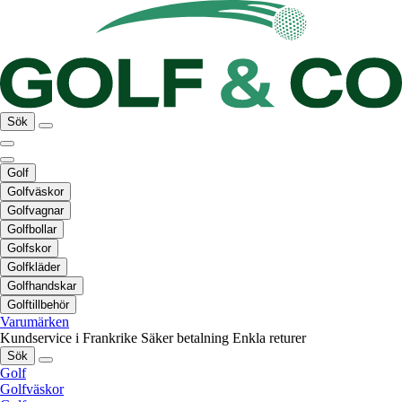
Sök
Golf
Golfväskor
Golfvagnar
Golfbollar
Golfskor
Golfkläder
Golfhandskar
Golftillbehör
Varumärken
Kundservice i Frankrike
Säker betalning
Enkla returer
Sök
Golf
Golfväskor