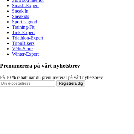
Slowood Interior
Smash-Expert
Sneak'In
Sneakids
Sport is good
Training-Fit
Trek-Expert
Triathlon-Expert
TripnBikers
Vélo-Store
Winter-Expert
Prenumerera på vårt nyhetsbrev
Få 10 % rabatt när du prenumererar på vårt nyhetsbrev
Registrera dig