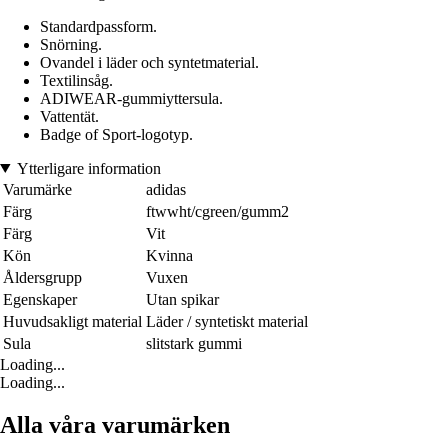
Standardpassform.
Snörning.
Ovandel i läder och syntetmaterial.
Textilinsåg.
ADIWEAR-gummiyttersula.
Vattentät.
Badge of Sport-logotyp.
Ytterligare information
Varumärke
adidas
Färg
ftwwht/cgreen/gumm2
Färg
Vit
Kön
Kvinna
Åldersgrupp
Vuxen
Egenskaper
Utan spikar
Huvudsakligt material
Läder / syntetiskt material
Sula
slitstark gummi
Loading...
Loading...
Alla våra varumärken