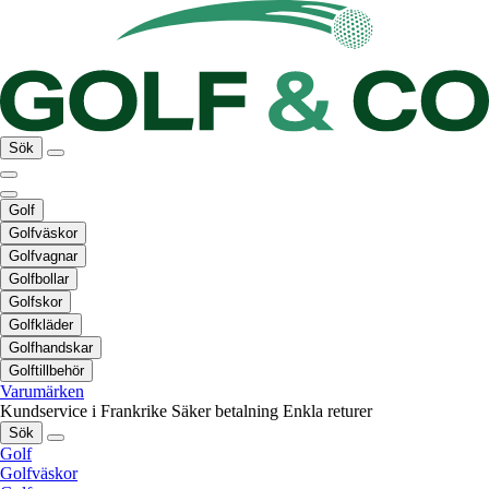
Sök
Golf
Golfväskor
Golfvagnar
Golfbollar
Golfskor
Golfkläder
Golfhandskar
Golftillbehör
Varumärken
Kundservice i Frankrike
Säker betalning
Enkla returer
Sök
Golf
Golfväskor