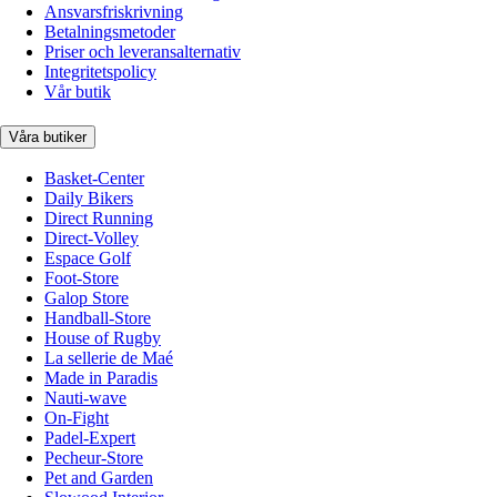
Ansvarsfriskrivning
Betalningsmetoder
Priser och leveransalternativ
Integritetspolicy
Vår butik
Våra butiker
Basket-Center
Daily Bikers
Direct Running
Direct-Volley
Espace Golf
Foot-Store
Galop Store
Handball-Store
House of Rugby
La sellerie de Maé
Made in Paradis
Nauti-wave
On-Fight
Padel-Expert
Pecheur-Store
Pet and Garden