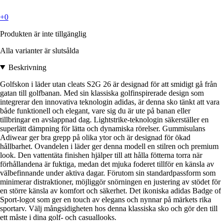
+0
Produkten är inte tillgänglig
Alla varianter är slutsålda
Beskrivning
Golfskon i läder utan cleats S2G 26 är designad för att smidigt gå från
gatan till golfbanan. Med sin klassiska golfinspirerade design som
integrerar den innovativa teknologin adidas, är denna sko tänkt att vara
både funktionell och elegant, vare sig du är ute på banan eller
tillbringar en avslappnad dag. Lightstrike-teknologin säkerställer en
superlätt dämpning för lätta och dynamiska rörelser. Gummisulans
Adiwear ger bra grepp på olika ytor och är designad för ökad
hållbarhet. Ovandelen i läder ger denna modell en stilren och premium
look. Den vattentäta finishen hjälper till att hålla fötterna torra när
förhållandena är fuktiga, medan det mjuka foderet tillför en känsla av
välbefinnande under aktiva dagar. Förutom sin standardpassform som
minimerar distraktioner, möjliggör snörningen en justering av stödet för
en större känsla av komfort och säkerhet. Det ikoniska adidas Badge of
Sport-logot som ger en touch av elegans och nynnar på märkets rika
sportarv. Välj mångsidigheten hos denna klassiska sko och gör den till
ett måste i dina golf- och casuallooks.