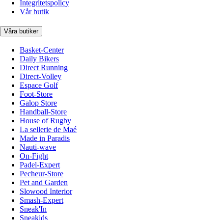
Integritetspolicy
Vår butik
Våra butiker
Basket-Center
Daily Bikers
Direct Running
Direct-Volley
Espace Golf
Foot-Store
Galop Store
Handball-Store
House of Rugby
La sellerie de Maé
Made in Paradis
Nauti-wave
On-Fight
Padel-Expert
Pecheur-Store
Pet and Garden
Slowood Interior
Smash-Expert
Sneak'In
Sneakids