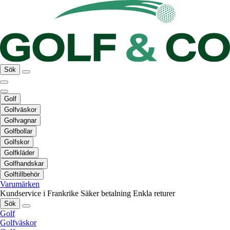
Sök
Golf
Golfväskor
Golfvagnar
Golfbollar
Golfskor
Golfkläder
Golfhandskar
Golftillbehör
Varumärken
Kundservice i Frankrike
Säker betalning
Enkla returer
Sök
Golf
Golfväskor