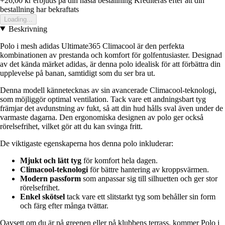
+26,00 kr
erbjuds pa din nasta bestallning
Krediteras efter att din
bestallning har bekraftats
Loading...
Beskrivning
Polo i mesh adidas Ultimate365 Climacool är den perfekta
kombinationen av prestanda och komfort för golfentusiaster. Designad
av det kända märket adidas, är denna polo idealisk för att förbättra din
upplevelse på banan, samtidigt som du ser bra ut.
Denna modell kännetecknas av sin avancerade Climacool-teknologi,
som möjliggör optimal ventilation. Tack vare ett andningsbart tyg
främjar det avdunstning av fukt, så att din hud hålls sval även under de
varmaste dagarna. Den ergonomiska designen av polo ger också
rörelsefrihet, vilket gör att du kan svinga fritt.
De viktigaste egenskaperna hos denna polo inkluderar:
Mjukt och lätt tyg
för komfort hela dagen.
Climacool-teknologi
för bättre hantering av kroppsvärmen.
Modern passform
som anpassar sig till silhuetten och ger stor
rörelsefrihet.
Enkel skötsel
tack vare ett slitstarkt tyg som behåller sin form
och färg efter många tvättar.
Oavsett om du är på greenen eller på klubbens terrass, kommer Polo i