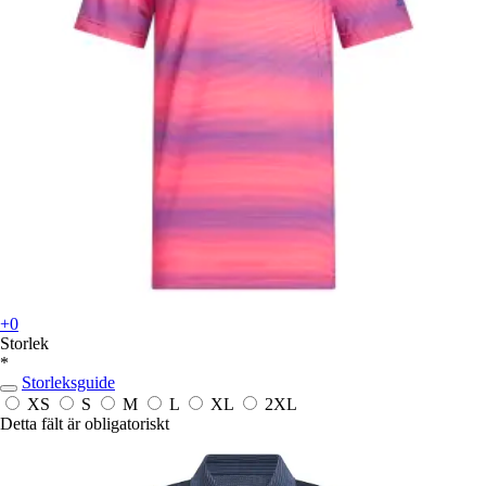
+0
Storlek
*
Storleksguide
XS
S
M
L
XL
2XL
Detta fält är obligatoriskt