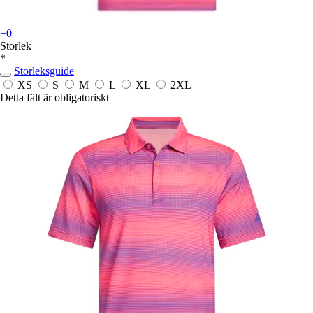
+0
Storlek
*
Storleksguide
XS
S
M
L
XL
2XL
Detta fält är obligatoriskt