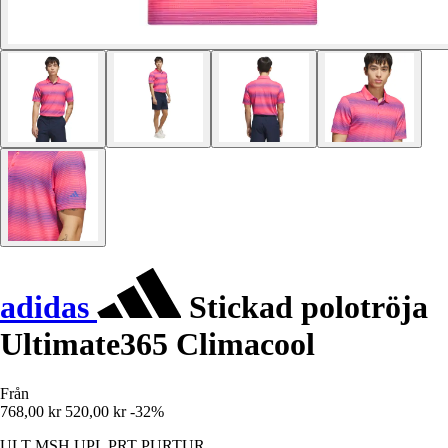
adidas
Stickad polotröja
Ultimate365 Climacool
Från
768,00 kr
520,00 kr
-32%
ULT MSH UPL PRT PURTUR