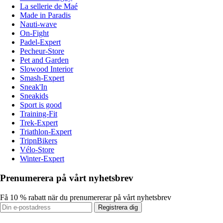
La sellerie de Maé
Made in Paradis
Nauti-wave
On-Fight
Padel-Expert
Pecheur-Store
Pet and Garden
Slowood Interior
Smash-Expert
Sneak'In
Sneakids
Sport is good
Training-Fit
Trek-Expert
Triathlon-Expert
TripnBikers
Vélo-Store
Winter-Expert
Prenumerera på vårt nyhetsbrev
Få 10 % rabatt när du prenumererar på vårt nyhetsbrev
Registrera dig