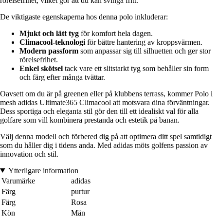
rörelsefrihet, vilket gör att du kan svinga fritt.
De viktigaste egenskaperna hos denna polo inkluderar:
Mjukt och lätt tyg
för komfort hela dagen.
Climacool-teknologi
för bättre hantering av kroppsvärmen.
Modern passform
som anpassar sig till silhuetten och ger stor
rörelsefrihet.
Enkel skötsel
tack vare ett slitstarkt tyg som behåller sin form
och färg efter många tvättar.
Oavsett om du är på greenen eller på klubbens terrass, kommer Polo i
mesh adidas Ultimate365 Climacool att motsvara dina förväntningar.
Dess sportiga och eleganta stil gör den till ett idealiskt val för alla
golfare som vill kombinera prestanda och estetik på banan.
Välj denna modell och förbered dig på att optimera ditt spel samtidigt
som du håller dig i tidens anda. Med adidas möts golfens passion av
innovation och stil.
Ytterligare information
Varumärke
adidas
Färg
purtur
Färg
Rosa
Kön
Män