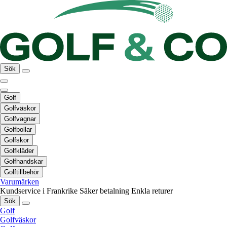
Sök
Golf
Golfväskor
Golfvagnar
Golfbollar
Golfskor
Golfkläder
Golfhandskar
Golftillbehör
Varumärken
Kundservice i Frankrike
Säker betalning
Enkla returer
Sök
Golf
Golfväskor