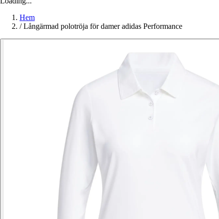
Loading...
Hem
/
Långärmad polotröja för damer adidas Performance