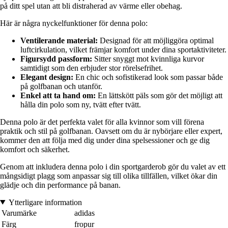
på ditt spel utan att bli distraherad av värme eller obehag.
Här är några nyckelfunktioner för denna polo:
Ventilerande material:
Designad för att möjliggöra optimal
luftcirkulation, vilket främjar komfort under dina sportaktiviteter.
Figursydd passform:
Sitter snyggt mot kvinnliga kurvor
samtidigt som den erbjuder stor rörelsefrihet.
Elegant design:
En chic och sofistikerad look som passar både
på golfbanan och utanför.
Enkel att ta hand om:
En lättskött päls som gör det möjligt att
hålla din polo som ny, tvätt efter tvätt.
Denna polo är det perfekta valet för alla kvinnor som vill förena
praktik och stil på golfbanan. Oavsett om du är nybörjare eller expert,
kommer den att följa med dig under dina spelsessioner och ge dig
komfort och säkerhet.
Genom att inkludera denna polo i din sportgarderob gör du valet av ett
mångsidigt plagg som anpassar sig till olika tillfällen, vilket ökar din
glädje och din performance på banan.
Ytterligare information
Varumärke
adidas
Färg
fropur