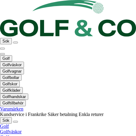
Sök
Golf
Golfväskor
Golfvagnar
Golfbollar
Golfskor
Golfkläder
Golfhandskar
Golftillbehör
Varumärken
Kundservice i Frankrike
Säker betalning
Enkla returer
Sök
Golf
Golfväskor