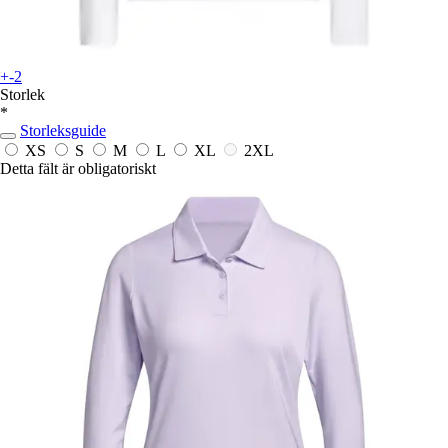
+-2
Storlek
*
Storleksguide
XS
S
M
L
XL
2XL
Detta fält är obligatoriskt