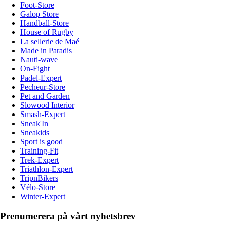
Foot-Store
Galop Store
Handball-Store
House of Rugby
La sellerie de Maé
Made in Paradis
Nauti-wave
On-Fight
Padel-Expert
Pecheur-Store
Pet and Garden
Slowood Interior
Smash-Expert
Sneak'In
Sneakids
Sport is good
Training-Fit
Trek-Expert
Triathlon-Expert
TripnBikers
Vélo-Store
Winter-Expert
Prenumerera på vårt nyhetsbrev