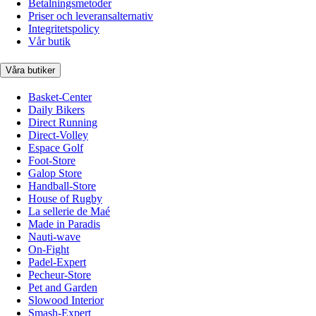
Betalningsmetoder
Priser och leveransalternativ
Integritetspolicy
Vår butik
Våra butiker
Basket-Center
Daily Bikers
Direct Running
Direct-Volley
Espace Golf
Foot-Store
Galop Store
Handball-Store
House of Rugby
La sellerie de Maé
Made in Paradis
Nauti-wave
On-Fight
Padel-Expert
Pecheur-Store
Pet and Garden
Slowood Interior
Smash-Expert