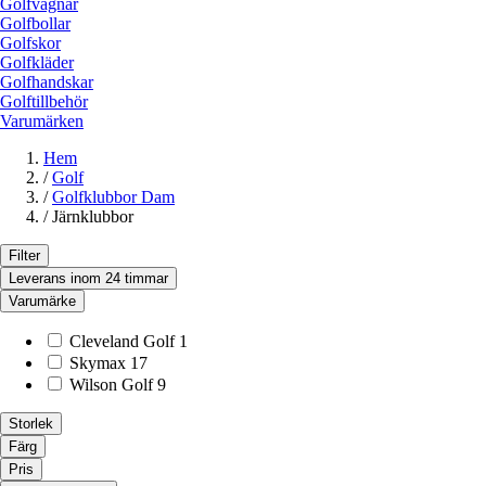
Golfvagnar
Golfbollar
Golfskor
Golfkläder
Golfhandskar
Golftillbehör
Varumärken
Hem
/
Golf
/
Golfklubbor Dam
/
Järnklubbor
Filter
Leverans inom 24 timmar
Varumärke
Cleveland Golf
1
Skymax
17
Wilson Golf
9
Storlek
Färg
Pris