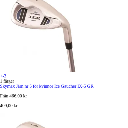
+-3
1 färger
Skymax
Järn nr 5 för kvinnor Ice Gaucher IX-5 GR
Från
466,00 kr
409,00 kr