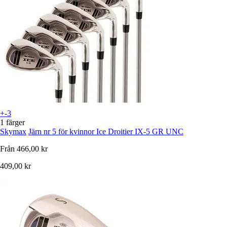
+-3
1 färger
Skymax
Järn nr 5 för kvinnor Ice Droitier IX-5 GR UNC
Från
466,00 kr
409,00 kr