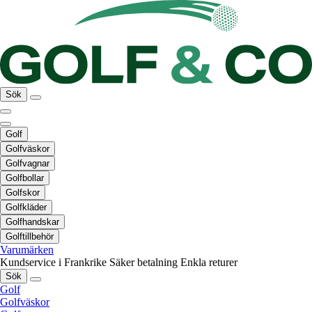
Sök
Golf
Golfväskor
Golfvagnar
Golfbollar
Golfskor
Golfkläder
Golfhandskar
Golftillbehör
Varumärken
Kundservice i Frankrike
Säker betalning
Enkla returer
Sök
Golf
Golfväskor