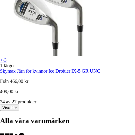
+-3
1 färger
Skymax
Järn för kvinnor Ice Droitier IX-5 GR UNC
Från
466,00 kr
409,00 kr
24 av 27 produkter
Visa fler
Alla våra varumärken