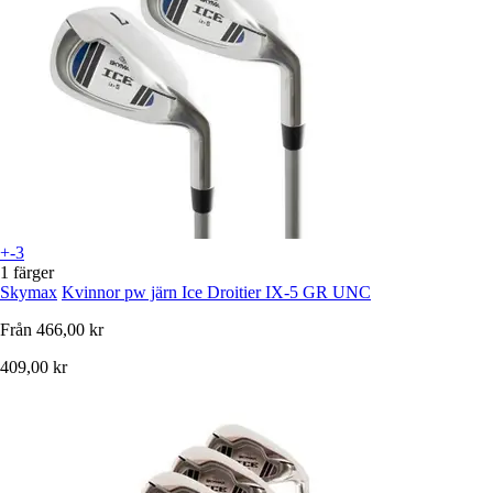
+-3
1 färger
Skymax
Kvinnor pw järn Ice Droitier IX-5 GR UNC
Från
466,00 kr
409,00 kr