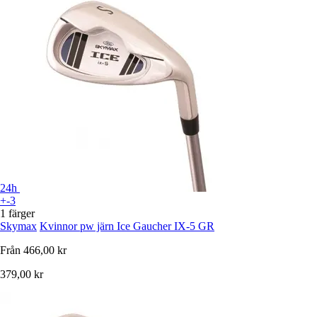
24h
+-3
1 färger
Skymax
Kvinnor pw järn Ice Gaucher IX-5 GR
Från
466,00 kr
379,00 kr