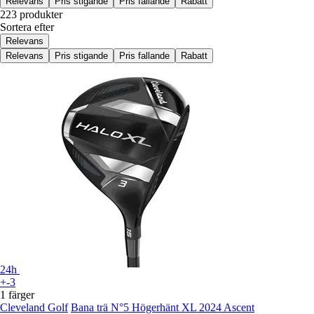
Relevans
Pris stigande
Pris fallande
Rabatt
223 produkter
Sortera efter
Relevans
Relevans
Pris stigande
Pris fallande
Rabatt
24h
+-3
1 färger
Cleveland Golf
Bana trä N°5 Högerhänt XL 2024 Ascent