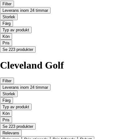
Filter
Leverans inom 24 timmar
Storlek
Färg
Typ av produkt
Kön
Pris
Se 223 produkter
Cleveland Golf
Filter
Leverans inom 24 timmar
Storlek
Färg
Typ av produkt
Kön
Pris
Se 223 produkter
Relevans