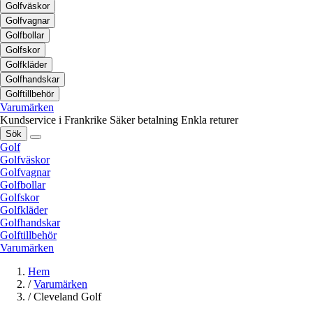
Golfväskor
Golfvagnar
Golfbollar
Golfskor
Golfkläder
Golfhandskar
Golftillbehör
Varumärken
Kundservice i Frankrike
Säker betalning
Enkla returer
Sök
Golf
Golfväskor
Golfvagnar
Golfbollar
Golfskor
Golfkläder
Golfhandskar
Golftillbehör
Varumärken
Hem
/
Varumärken
/
Cleveland Golf