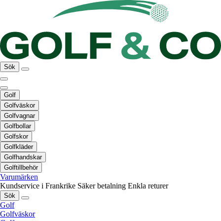
Sök
Golf
Golfväskor
Golfvagnar
Golfbollar
Golfskor
Golfkläder
Golfhandskar
Golftillbehör
Varumärken
Kundservice i Frankrike
Säker betalning
Enkla returer
Sök
Golf
Golfväskor