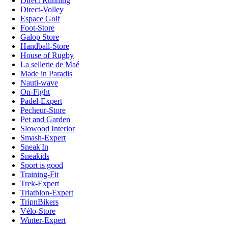
Direct Running
Direct-Volley
Espace Golf
Foot-Store
Galop Store
Handball-Store
House of Rugby
La sellerie de Maé
Made in Paradis
Nauti-wave
On-Fight
Padel-Expert
Pecheur-Store
Pet and Garden
Slowood Interior
Smash-Expert
Sneak'In
Sneakids
Sport is good
Training-Fit
Trek-Expert
Triathlon-Expert
TripnBikers
Vélo-Store
Winter-Expert