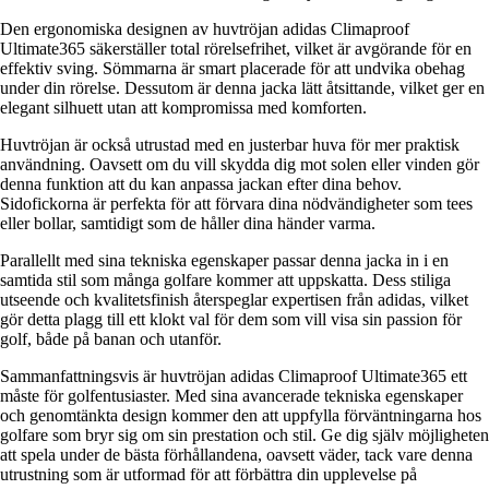
Den ergonomiska designen av huvtröjan adidas Climaproof
Ultimate365 säkerställer total rörelsefrihet, vilket är avgörande för en
effektiv sving. Sömmarna är smart placerade för att undvika obehag
under din rörelse. Dessutom är denna jacka lätt åtsittande, vilket ger en
elegant silhuett utan att kompromissa med komforten.
Huvtröjan är också utrustad med en justerbar huva för mer praktisk
användning. Oavsett om du vill skydda dig mot solen eller vinden gör
denna funktion att du kan anpassa jackan efter dina behov.
Sidofickorna är perfekta för att förvara dina nödvändigheter som tees
eller bollar, samtidigt som de håller dina händer varma.
Parallellt med sina tekniska egenskaper passar denna jacka in i en
samtida stil som många golfare kommer att uppskatta. Dess stiliga
utseende och kvalitetsfinish återspeglar expertisen från adidas, vilket
gör detta plagg till ett klokt val för dem som vill visa sin passion för
golf, både på banan och utanför.
Sammanfattningsvis är huvtröjan adidas Climaproof Ultimate365 ett
måste för golfentusiaster. Med sina avancerade tekniska egenskaper
och genomtänkta design kommer den att uppfylla förväntningarna hos
golfare som bryr sig om sin prestation och stil. Ge dig själv möjligheten
att spela under de bästa förhållandena, oavsett väder, tack vare denna
utrustning som är utformad för att förbättra din upplevelse på