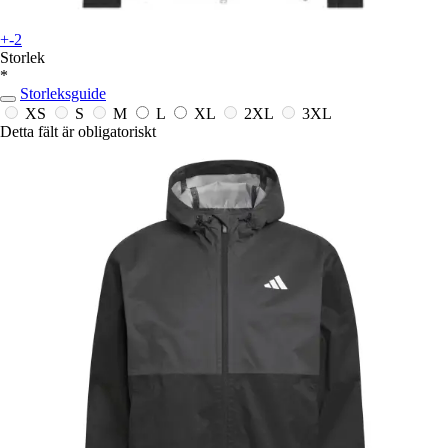
+-2
Storlek
*
Storleksguide
XS
S
M
L
XL
2XL
3XL
Detta fält är obligatoriskt