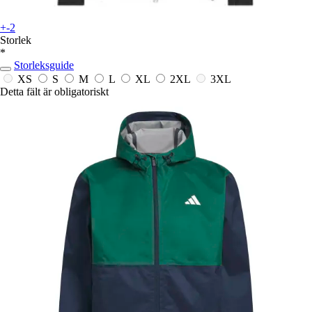
+-2
Storlek
*
Storleksguide
XS
S
M
L
XL
2XL
3XL
Detta fält är obligatoriskt