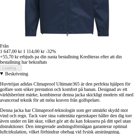
Från
1 647,00 kr
1 114,00 kr
-32%
+55,70 kr
erbjuds pa din nasta bestallning
Krediteras efter att din
bestallning har bekraftats
Loading...
Beskrivning
Huvtröjan adidas Climaproof Ultimate365 är den perfekta hjälpen för
golfare som söker prestation och komfort på banan. Designad av ett
världsberömt märke, kombinerar denna jacka skickligt modern stil med
avancerad teknik för att möta kraven från golfspelare.
Denna jacka har Climaproof-teknologin som ger utmärkt skydd mot
vind och regn. Tack vare sina vattentäta egenskaper håller den dig torr
även under en lätt skur, vilket gör att du kan fokusera på ditt spel utan
distraktioner. Den integrerade andningsförmågan garanterar optimal
luftcirkulation, vilket förhindrar obehag vid fysisk ansträngning.