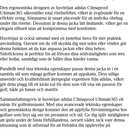
Den ergonomiska designen av huvtröjan adidas Climaproof
Ultimate365 säkerställer total rörelsefrihet, vilket är avgörande för en
effektiv sving. Sömmarna är smart placerade för att undvika obehag
under din rörelse. Dessutom är denna jacka lätt åtsittande, vilket ger en
elegant silhuett utan att kompromissa med komforten.
Huvtröjan är också utrustad med en justerbar huva för mer praktisk
användning. Oavsett om du vill skydda dig mot solen eller vinden gör
denna funktion att du kan anpassa jackan efter dina behov.
Sidofickorna är perfekta för att förvara dina nödvändigheter som tees
eller bollar, samtidigt som de håller dina händer varma.
Parallellt med sina tekniska egenskaper passar denna jacka in i en
samtida stil som många golfare kommer att uppskatta. Dess stiliga
utseende och kvalitetsfinish återspeglar expertisen från adidas, vilket
gör detta plagg till ett klokt val för dem som vill visa sin passion för
golf, både på banan och utanför.
Sammanfattningsvis är huvtröjan adidas Climaproof Ultimate365 ett
måste för golfentusiaster. Med sina avancerade tekniska egenskaper
och genomtänkta design kommer den att uppfylla förväntningarna hos
golfare som bryr sig om sin prestation och stil. Ge dig själv möjligheten
att spela under de bästa förhållandena, oavsett väder, tack vare denna
utrustning som är utformad för att förbättra din upplevelse på