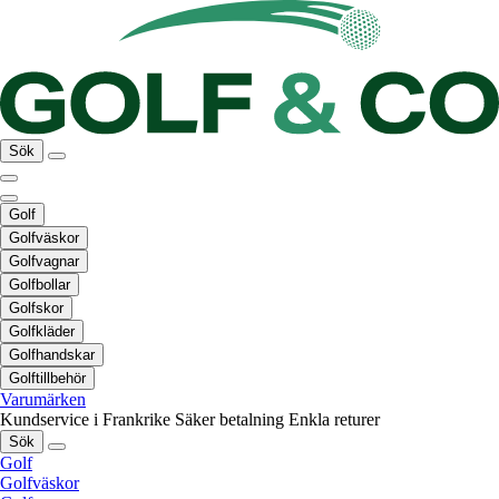
Sök
Golf
Golfväskor
Golfvagnar
Golfbollar
Golfskor
Golfkläder
Golfhandskar
Golftillbehör
Varumärken
Kundservice i Frankrike
Säker betalning
Enkla returer
Sök
Golf
Golfväskor