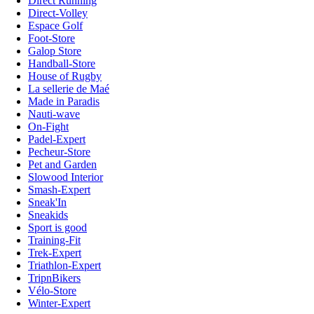
Direct Running
Direct-Volley
Espace Golf
Foot-Store
Galop Store
Handball-Store
House of Rugby
La sellerie de Maé
Made in Paradis
Nauti-wave
On-Fight
Padel-Expert
Pecheur-Store
Pet and Garden
Slowood Interior
Smash-Expert
Sneak'In
Sneakids
Sport is good
Training-Fit
Trek-Expert
Triathlon-Expert
TripnBikers
Vélo-Store
Winter-Expert