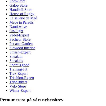
Foot-Store
Galop Store
Handball-Store
House of Rugby
La sellerie de Maé
Made in Paradis
Nauti-wave
On-Fight
Padel-Expert
Pecheur-Store
Pet and Garden
Slowood Interior
Smash-Expert
Sneak'In
Sneakids
Sport is good
Training-Fit
Trek-Expert
Triathlon-Expert
TripnBikers
Vélo-Store
Winter-Expert
Prenumerera på vårt nyhetsbrev