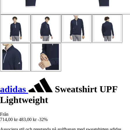
adidas
Sweatshirt UPF
Lightweight
Från
714,00 kr
483,00 kr
-32%
Associera stil och prestanda på golfbanan med sweatshirten adidas