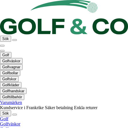
Sök
Golf
Golfväskor
Golfvagnar
Golfbollar
Golfskor
Golfkläder
Golfhandskar
Golftillbehör
Varumärken
Kundservice i Frankrike
Säker betalning
Enkla returer
Sök
Golf
Golfväskor