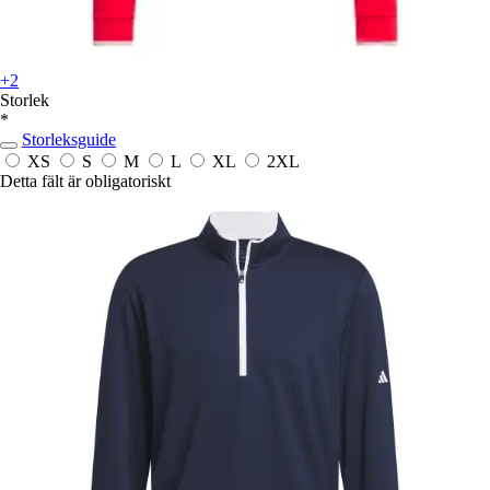
+2
Storlek
*
Storleksguide
XS
S
M
L
XL
2XL
Detta fält är obligatoriskt