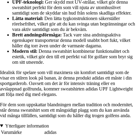
UPF-teknologi:
Ger skydd mot UV-strålar, vilket gör denna
sweatshirt perfekt för dem som vill njuta av utomhuslivet
samtidigt som de skyddar sin hud från solens skadliga effekter.
Lätta material:
Den lätta tygkonstruktionen säkerställer
rörelsefrihet, vilket gör att du kan svinga utan begränsningar och
vara aktiv samtidigt som du är bekväm.
Brett andningsförmåga:
Tack vare sina andningsaktiva
egenskaper transporterar denna modell snabbt bort fukt, vilket
håller dig torr även under de varmaste dagarna.
Modern stil:
Denna sweatshirt kombinerar funktionalitet och
estetik, vilket gör den till ett perfekt val för golfare som bryr sig
om sitt utseende.
Idealisk för spelare som vill maximera sin komfort samtidigt som de
visar en stilren look på banan, är denna produkt adidas ett måste i din
sportgarderob. Oavsett om det är för intensiv träning eller en
avslappnad golfrunda, kommer sweatshirten adidas UPF Lightweight
att följa med dig med elegans.
För dem som uppskattar blandningen mellan tradition och modernitet,
står denna sweatshirt som ett mångsidigt plagg som du kan använda
vid många tillfällen, samtidigt som du håller dig trogen golfens anda.
Ytterligare information
Varumärke
adidas