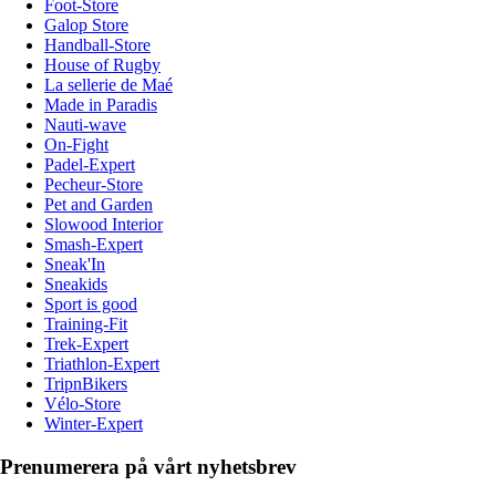
Foot-Store
Galop Store
Handball-Store
House of Rugby
La sellerie de Maé
Made in Paradis
Nauti-wave
On-Fight
Padel-Expert
Pecheur-Store
Pet and Garden
Slowood Interior
Smash-Expert
Sneak'In
Sneakids
Sport is good
Training-Fit
Trek-Expert
Triathlon-Expert
TripnBikers
Vélo-Store
Winter-Expert
Prenumerera på vårt nyhetsbrev