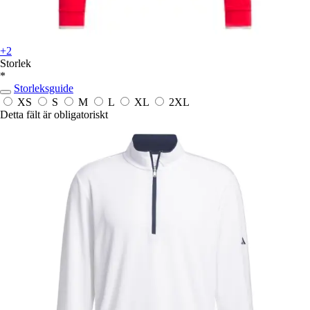
+2
Storlek
*
Storleksguide
XS
S
M
L
XL
2XL
Detta fält är obligatoriskt