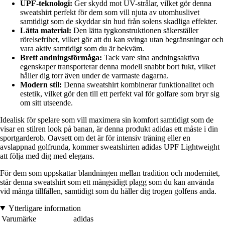
UPF-teknologi:
Ger skydd mot UV-strålar, vilket gör denna
sweatshirt perfekt för dem som vill njuta av utomhuslivet
samtidigt som de skyddar sin hud från solens skadliga effekter.
Lätta material:
Den lätta tygkonstruktionen säkerställer
rörelsefrihet, vilket gör att du kan svinga utan begränsningar och
vara aktiv samtidigt som du är bekväm.
Brett andningsförmåga:
Tack vare sina andningsaktiva
egenskaper transporterar denna modell snabbt bort fukt, vilket
håller dig torr även under de varmaste dagarna.
Modern stil:
Denna sweatshirt kombinerar funktionalitet och
estetik, vilket gör den till ett perfekt val för golfare som bryr sig
om sitt utseende.
Idealisk för spelare som vill maximera sin komfort samtidigt som de
visar en stilren look på banan, är denna produkt adidas ett måste i din
sportgarderob. Oavsett om det är för intensiv träning eller en
avslappnad golfrunda, kommer sweatshirten adidas UPF Lightweight
att följa med dig med elegans.
För dem som uppskattar blandningen mellan tradition och modernitet,
står denna sweatshirt som ett mångsidigt plagg som du kan använda
vid många tillfällen, samtidigt som du håller dig trogen golfens anda.
Ytterligare information
Varumärke
adidas