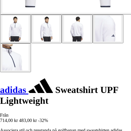
adidas
Sweatshirt UPF
Lightweight
Från
714,00 kr
483,00 kr
-32%
Associera stil och prestanda på golfbanan med sweatshirten adidas