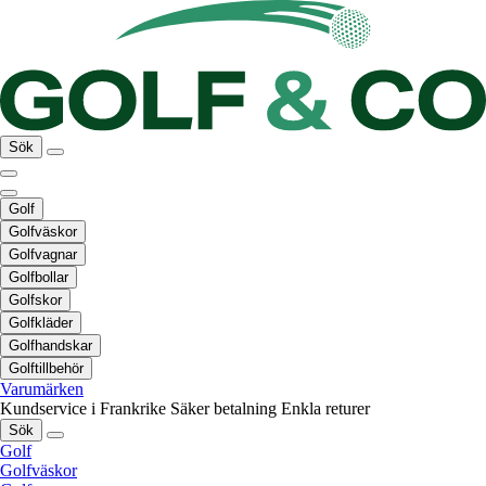
Sök
Golf
Golfväskor
Golfvagnar
Golfbollar
Golfskor
Golfkläder
Golfhandskar
Golftillbehör
Varumärken
Kundservice i Frankrike
Säker betalning
Enkla returer
Sök
Golf
Golfväskor