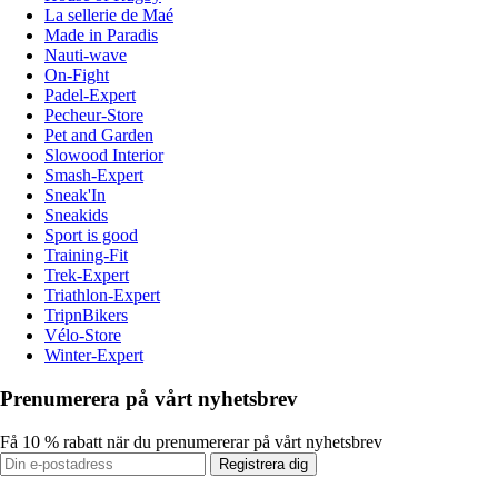
La sellerie de Maé
Made in Paradis
Nauti-wave
On-Fight
Padel-Expert
Pecheur-Store
Pet and Garden
Slowood Interior
Smash-Expert
Sneak'In
Sneakids
Sport is good
Training-Fit
Trek-Expert
Triathlon-Expert
TripnBikers
Vélo-Store
Winter-Expert
Prenumerera på vårt nyhetsbrev
Få 10 % rabatt när du prenumererar på vårt nyhetsbrev
Registrera dig