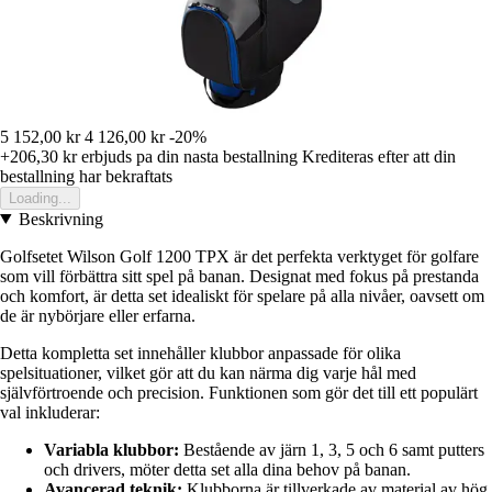
5 152,00 kr
4 126,00 kr
-20%
+206,30 kr
erbjuds pa din nasta bestallning
Krediteras efter att din
bestallning har bekraftats
Loading...
Beskrivning
Golfsetet Wilson Golf 1200 TPX är det perfekta verktyget för golfare
som vill förbättra sitt spel på banan. Designat med fokus på prestanda
och komfort, är detta set idealiskt för spelare på alla nivåer, oavsett om
de är nybörjare eller erfarna.
Detta kompletta set innehåller klubbor anpassade för olika
spelsituationer, vilket gör att du kan närma dig varje hål med
självförtroende och precision. Funktionen som gör det till ett populärt
val inkluderar:
Variabla klubbor:
Bestående av järn 1, 3, 5 och 6 samt putters
och drivers, möter detta set alla dina behov på banan.
Avancerad teknik:
Klubborna är tillverkade av material av hög