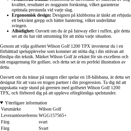
kvalitet, resultatet av noggrann forskning, vilket garanterar
optimala prestanda vid varje slag.
Ergonomisk design:
Designen på klubborna är tänkt att erbjuda
ett bekvämt grepp och bättre hantering, vilket underlättar
svingen.
Allsidighet:
Oavsett om du är på fairway eller i ruffen, gör detta
set att du har rätt utrustning för att möta varje situation.
Genom att välja golfsetet Wilson Golf 1200 TPX investerar du i en
förbättrad spelupplevelse som kommer att stötta dig i din strävan att
finslipa din teknik. Märket Wilson Golf är erkänt för sin excellens och
sitt engagemang för golfare, och detta set är en perfekt illustration av
detta.
Oavsett om du tränar på rangen eller spelar en 18-hålsbana, är detta set
designat för att vara en trogen partner i din progression. Ta dig tid att
uppskatta varje stund på greenen med golfsetet Wilson Golf 1200
TPX, och förbered dig på att uppleva oförglömliga spelstunder.
Ytterligare information
Varumärke
Wilson Golf
Leverantörsreferens
WGG157565+
Färg
svart
Färg
Svart