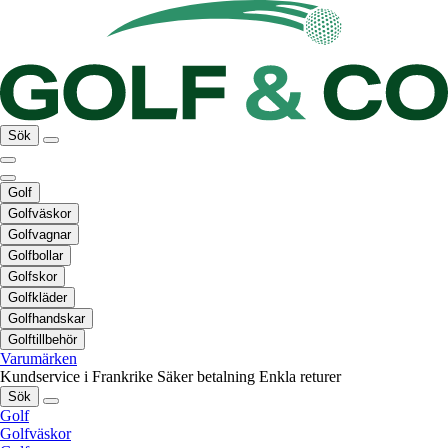
Sök
Golf
Golfväskor
Golfvagnar
Golfbollar
Golfskor
Golfkläder
Golfhandskar
Golftillbehör
Varumärken
Kundservice i Frankrike
Säker betalning
Enkla returer
Sök
Golf
Golfväskor