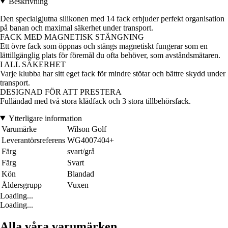
Beskrivning
Den specialgjutna silikonen med 14 fack erbjuder perfekt organisation
på banan och maximal säkerhet under transport.
FACK MED MAGNETISK STÄNGNING
Ett övre fack som öppnas och stängs magnetiskt fungerar som en
lättillgänglig plats för föremål du ofta behöver, som avståndsmätaren.
I ALL SÄKERHET
Varje klubba har sitt eget fack för mindre stötar och bättre skydd under
transport.
DESIGNAD FÖR ATT PRESTERA
Fulländad med två stora klädfack och 3 stora tillbehörsfack.
Ytterligare information
Varumärke
Wilson Golf
Leverantörsreferens
WG4007404+
Färg
svart/grå
Färg
Svart
Kön
Blandad
Åldersgrupp
Vuxen
Loading...
Loading...
Alla våra varumärken