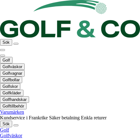
Sök
Golf
Golfväskor
Golfvagnar
Golfbollar
Golfskor
Golfkläder
Golfhandskar
Golftillbehör
Varumärken
Kundservice i Frankrike
Säker betalning
Enkla returer
Sök
Golf
Golfväskor