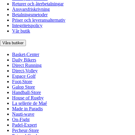
Returer och återbetalningar
Ansvarsfriskrivning
Betalningsmetoder
Priser och leveransalternativ
Integritetspolicy
Vår butik
Våra butiker
Basket-Center
Daily Bikers
Direct Running
Direct-Volley
Espace Golf
Foot-Store
Galop Store
Handball-Store
House of Rugby
La sellerie de Maé
Made in Paradis
Nauti-wave
On-Fight
Padel-Expert
Pecheur-Store