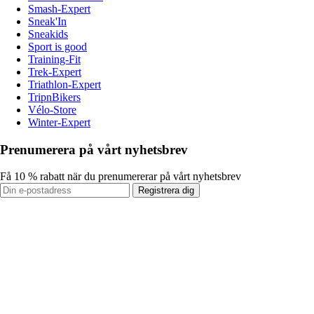
Smash-Expert
Sneak'In
Sneakids
Sport is good
Training-Fit
Trek-Expert
Triathlon-Expert
TripnBikers
Vélo-Store
Winter-Expert
Prenumerera på vårt nyhetsbrev
Få 10 % rabatt när du prenumererar på vårt nyhetsbrev
Registrera dig