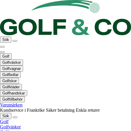
Sök
Golf
Golfväskor
Golfvagnar
Golfbollar
Golfskor
Golfkläder
Golfhandskar
Golftillbehör
Varumärken
Kundservice i Frankrike
Säker betalning
Enkla returer
Sök
Golf
Golfväskor