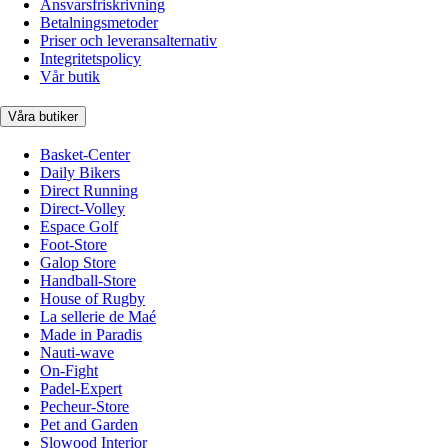
Ansvarsfriskrivning
Betalningsmetoder
Priser och leveransalternativ
Integritetspolicy
Vår butik
Våra butiker
Basket-Center
Daily Bikers
Direct Running
Direct-Volley
Espace Golf
Foot-Store
Galop Store
Handball-Store
House of Rugby
La sellerie de Maé
Made in Paradis
Nauti-wave
On-Fight
Padel-Expert
Pecheur-Store
Pet and Garden
Slowood Interior