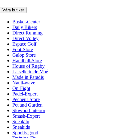
Våra butiker
Basket-Center
Daily Bikers
Direct Running
Direct-Volley
Espace Golf
Foot-Store
Galop Store
Handball-Store
House of Rugby
La sellerie de Maé
Made in Paradis
Nauti-wave
On-Fight
Padel-Expert
Pecheur-Store
Pet and Garden
Slowood Interior
Smash-Expert
Sneak'In
Sneakids
Sport is good