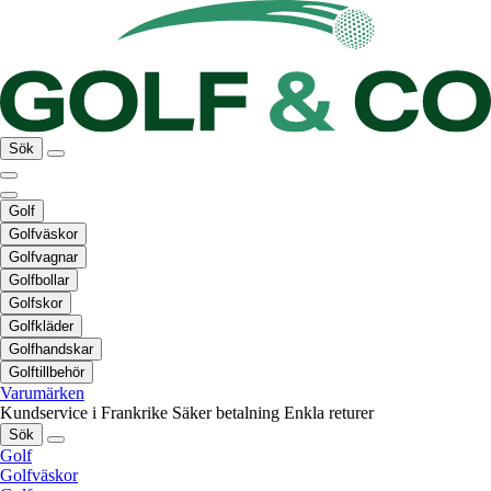
Sök
Golf
Golfväskor
Golfvagnar
Golfbollar
Golfskor
Golfkläder
Golfhandskar
Golftillbehör
Varumärken
Kundservice i Frankrike
Säker betalning
Enkla returer
Sök
Golf
Golfväskor