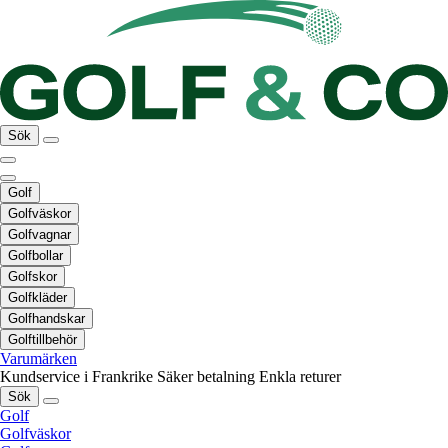
Sök
Golf
Golfväskor
Golfvagnar
Golfbollar
Golfskor
Golfkläder
Golfhandskar
Golftillbehör
Varumärken
Kundservice i Frankrike
Säker betalning
Enkla returer
Sök
Golf
Golfväskor