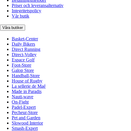
Betalningsmetoder
Priser och leveransalternativ
Integritetspolicy
Vår butik
Våra butiker
Basket-Center
Daily Bikers
Direct Running
Direct-Volley
Espace Golf
Foot-Store
Galop Store
Handball-Store
House of Rugby
La sellerie de Maé
Made in Paradis
Nauti-wave
On-Fight
Padel-Expert
Pecheur-Store
Pet and Garden
Slowood Interior
Smash-Expert