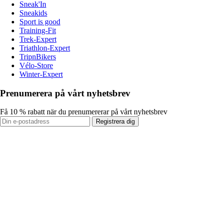
Sneak'In
Sneakids
Sport is good
Training-Fit
Trek-Expert
Triathlon-Expert
TripnBikers
Vélo-Store
Winter-Expert
Prenumerera på vårt nyhetsbrev
Få 10 % rabatt när du prenumererar på vårt nyhetsbrev
Registrera dig