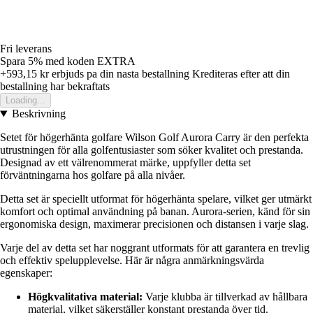
Fri leverans
Spara 5%
med koden
EXTRA
+593,15 kr
erbjuds pa din nasta bestallning
Krediteras efter att din
bestallning har bekraftats
Loading...
Beskrivning
Setet för högerhänta golfare Wilson Golf Aurora Carry är den perfekta
utrustningen för alla golfentusiaster som söker kvalitet och prestanda.
Designad av ett välrenommerat märke, uppfyller detta set
förväntningarna hos golfare på alla nivåer.
Detta set är speciellt utformat för högerhänta spelare, vilket ger utmärkt
komfort och optimal användning på banan. Aurora-serien, känd för sin
ergonomiska design, maximerar precisionen och distansen i varje slag.
Varje del av detta set har noggrant utformats för att garantera en trevlig
och effektiv spelupplevelse. Här är några anmärkningsvärda
egenskaper:
Högkvalitativa material:
Varje klubba är tillverkad av hållbara
material, vilket säkerställer konstant prestanda över tid.