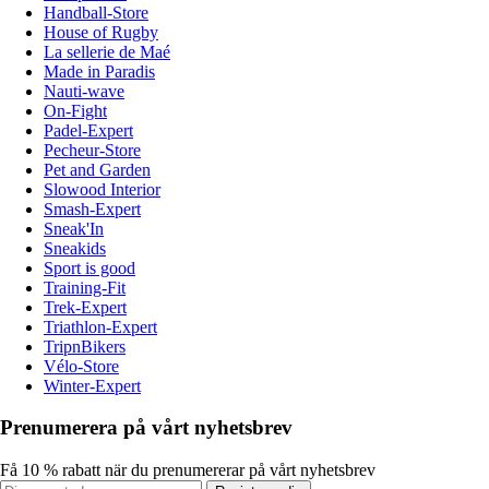
Handball-Store
House of Rugby
La sellerie de Maé
Made in Paradis
Nauti-wave
On-Fight
Padel-Expert
Pecheur-Store
Pet and Garden
Slowood Interior
Smash-Expert
Sneak'In
Sneakids
Sport is good
Training-Fit
Trek-Expert
Triathlon-Expert
TripnBikers
Vélo-Store
Winter-Expert
Prenumerera på vårt nyhetsbrev
Få 10 % rabatt när du prenumererar på vårt nyhetsbrev