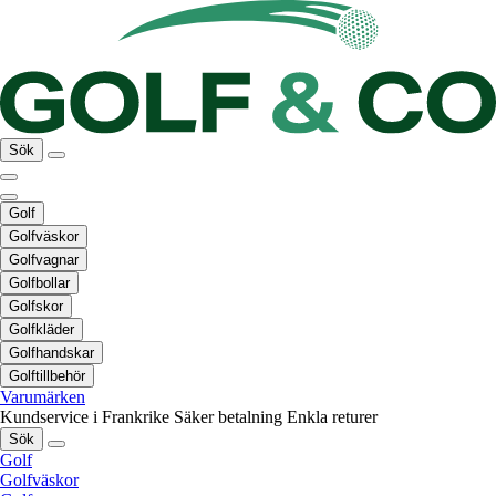
Sök
Golf
Golfväskor
Golfvagnar
Golfbollar
Golfskor
Golfkläder
Golfhandskar
Golftillbehör
Varumärken
Kundservice i Frankrike
Säker betalning
Enkla returer
Sök
Golf
Golfväskor