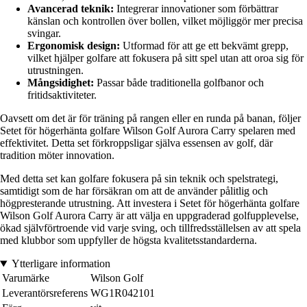
Avancerad teknik:
Integrerar innovationer som förbättrar
känslan och kontrollen över bollen, vilket möjliggör mer precisa
svingar.
Ergonomisk design:
Utformad för att ge ett bekvämt grepp,
vilket hjälper golfare att fokusera på sitt spel utan att oroa sig för
utrustningen.
Mångsidighet:
Passar både traditionella golfbanor och
fritidsaktiviteter.
Oavsett om det är för träning på rangen eller en runda på banan, följer
Setet för högerhänta golfare Wilson Golf Aurora Carry spelaren med
effektivitet. Detta set förkroppsligar själva essensen av golf, där
tradition möter innovation.
Med detta set kan golfare fokusera på sin teknik och spelstrategi,
samtidigt som de har försäkran om att de använder pålitlig och
högpresterande utrustning. Att investera i Setet för högerhänta golfare
Wilson Golf Aurora Carry är att välja en uppgraderad golfupplevelse,
ökad självförtroende vid varje sving, och tillfredsställelsen av att spela
med klubbor som uppfyller de högsta kvalitetsstandarderna.
Ytterligare information
Varumärke
Wilson Golf
Leverantörsreferens
WG1R042101