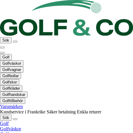
Sök
Golf
Golfväskor
Golfvagnar
Golfbollar
Golfskor
Golfkläder
Golfhandskar
Golftillbehör
Varumärken
Kundservice i Frankrike
Säker betalning
Enkla returer
Sök
Golf
Golfväskor