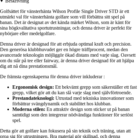
Beskrivning
Golfsättet för vänsterhänta Wilson Profile Single Driver STD är ett
utmärkt val för vänsterhänta golfare som vill förbättra sitt spel på
banan. Det är designat av det kända märket Wilson, som är känt för
sina högkvalitativa sportutrustningar, och denna driver är perfekt för
nybörjare eller medelgolfare.
Denna driver är designad för att erbjuda optimal kraft och precision.
Den generösa klubbhuvudet ger en högre träffprocent, medan den
avancerade teknologin möjliggör ökad distans med varje slag. Oavsett
om du står på tee eller fairway, är denna driver designad för att hjälpa
dig att nå dina prestationsmål.
De främsta egenskaperna för denna driver inkluderar :
Ergonomisk design:
Ett bekvämt grepp som säkerställer ett fast
grepp, vilket gör att du kan slå varje slag med självförtroende.
Prestandateknologi:
Utrustad med tekniska innovationer som
förbättrar svängdynamik och stabilitet hos klubban.
Moderna stilen:
En attraktiv design som sticker ut på banan
samtidigt som den integrerar nödvändiga funktioner för seriöst
spel.
Detta gör att golfare kan fokusera på sin teknik och träning, utan att
oroa sig för utrustningen. Bra material gör skillnad, och denna