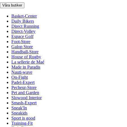
Våra butiker
Basket-Center
Daily Bikers
Direct Running
Direct-Volley
Espace Golf
Foot-Store
Galop Store
Handball-Store
House of Rugby
La sellerie de Maé
Made in Paradis
Nauti-wave
On-Fight
Padel-Expert
Pecheur-Store
Pet and Garden
Slowood Interior
Smash-Expert
Sneak'In
Sneakids
Sport is good
Training-Fit