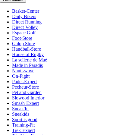
Basket-Center
Daily Bikers
Direct Running
Direct-Volley
Espace Golf
Foot-Store
Galop Store
Handball-Store
House of Rugby
La sellerie de Maé
Made in Paradis
Nauti-wave
On-Fight
Padel-Expert
Pecheur-Store
Pet and Garden
Slowood Interior
Smash-Expert
Sneak'In
Sneakids
Sport is good
Training-Fit
Trek-Expert