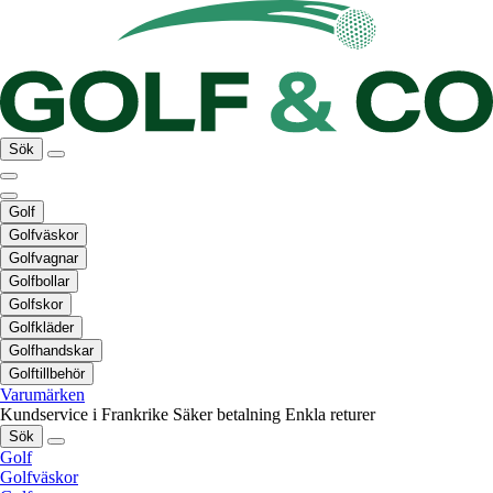
Sök
Golf
Golfväskor
Golfvagnar
Golfbollar
Golfskor
Golfkläder
Golfhandskar
Golftillbehör
Varumärken
Kundservice i Frankrike
Säker betalning
Enkla returer
Sök
Golf
Golfväskor