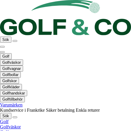
Sök
Golf
Golfväskor
Golfvagnar
Golfbollar
Golfskor
Golfkläder
Golfhandskar
Golftillbehör
Varumärken
Kundservice i Frankrike
Säker betalning
Enkla returer
Sök
Golf
Golfväskor