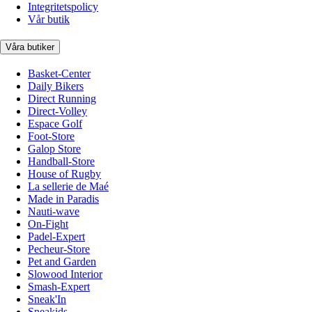
Integritetspolicy
Vår butik
Våra butiker
Basket-Center
Daily Bikers
Direct Running
Direct-Volley
Espace Golf
Foot-Store
Galop Store
Handball-Store
House of Rugby
La sellerie de Maé
Made in Paradis
Nauti-wave
On-Fight
Padel-Expert
Pecheur-Store
Pet and Garden
Slowood Interior
Smash-Expert
Sneak'In
Sneakids