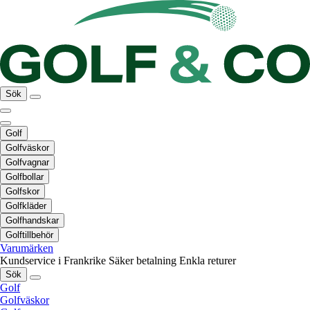
Sök
Golf
Golfväskor
Golfvagnar
Golfbollar
Golfskor
Golfkläder
Golfhandskar
Golftillbehör
Varumärken
Kundservice i Frankrike
Säker betalning
Enkla returer
Sök
Golf
Golfväskor