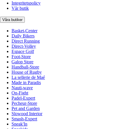
Integritetspolicy
Vår butik
Våra butiker
Basket-Center
Daily Bikers
Direct Running
Direct-Volley
Espace Golf
Foot-Store
Galop Store
Handball-Store
House of Rugby
La sellerie de Maé
Made in Paradis
Nauti-wave
On-Fight
Padel-Expert
Pecheur-Store
Pet and Garden
Slowood Interior
Smash-Expert
Sneak'In