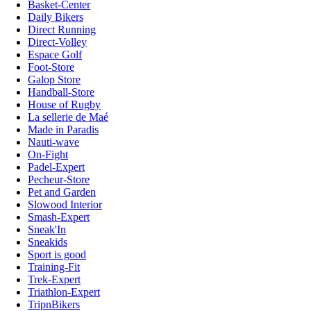
Basket-Center
Daily Bikers
Direct Running
Direct-Volley
Espace Golf
Foot-Store
Galop Store
Handball-Store
House of Rugby
La sellerie de Maé
Made in Paradis
Nauti-wave
On-Fight
Padel-Expert
Pecheur-Store
Pet and Garden
Slowood Interior
Smash-Expert
Sneak'In
Sneakids
Sport is good
Training-Fit
Trek-Expert
Triathlon-Expert
TripnBikers