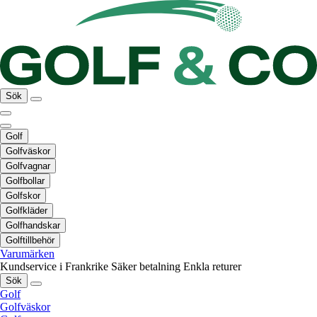
Sök
Golf
Golfväskor
Golfvagnar
Golfbollar
Golfskor
Golfkläder
Golfhandskar
Golftillbehör
Varumärken
Kundservice i Frankrike
Säker betalning
Enkla returer
Sök
Golf
Golfväskor