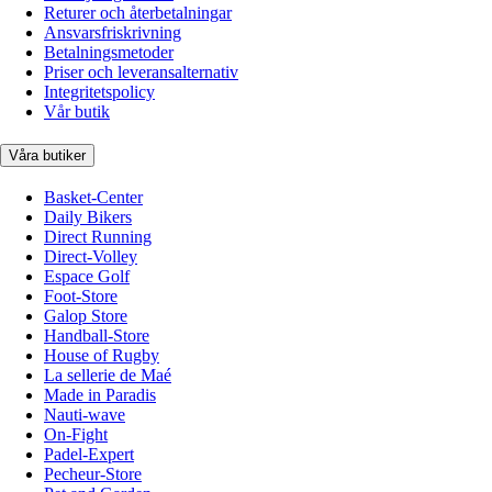
Returer och återbetalningar
Ansvarsfriskrivning
Betalningsmetoder
Priser och leveransalternativ
Integritetspolicy
Vår butik
Våra butiker
Basket-Center
Daily Bikers
Direct Running
Direct-Volley
Espace Golf
Foot-Store
Galop Store
Handball-Store
House of Rugby
La sellerie de Maé
Made in Paradis
Nauti-wave
On-Fight
Padel-Expert
Pecheur-Store