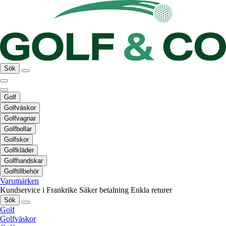
Sök
Golf
Golfväskor
Golfvagnar
Golfbollar
Golfskor
Golfkläder
Golfhandskar
Golftillbehör
Varumärken
Kundservice i Frankrike
Säker betalning
Enkla returer
Sök
Golf
Golfväskor