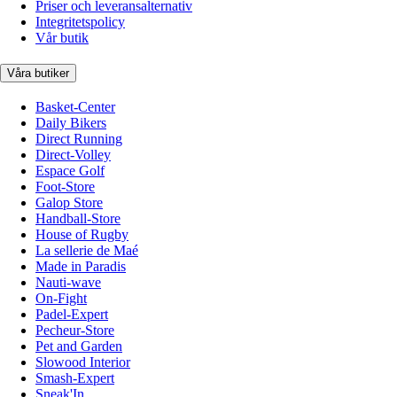
Priser och leveransalternativ
Integritetspolicy
Vår butik
Våra butiker
Basket-Center
Daily Bikers
Direct Running
Direct-Volley
Espace Golf
Foot-Store
Galop Store
Handball-Store
House of Rugby
La sellerie de Maé
Made in Paradis
Nauti-wave
On-Fight
Padel-Expert
Pecheur-Store
Pet and Garden
Slowood Interior
Smash-Expert
Sneak'In