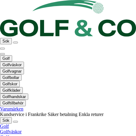
Sök
Golf
Golfväskor
Golfvagnar
Golfbollar
Golfskor
Golfkläder
Golfhandskar
Golftillbehör
Varumärken
Kundservice i Frankrike
Säker betalning
Enkla returer
Sök
Golf
Golfväskor