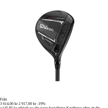
Från
3 614,00 kr
2 917,00 kr
-19%
+145,85 kr
erbjuds pa din nasta bestallning
Krediteras efter att din