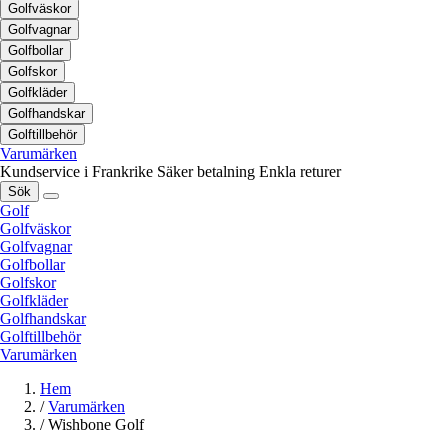
Golfväskor
Golfvagnar
Golfbollar
Golfskor
Golfkläder
Golfhandskar
Golftillbehör
Varumärken
Kundservice i Frankrike
Säker betalning
Enkla returer
Sök
Golf
Golfväskor
Golfvagnar
Golfbollar
Golfskor
Golfkläder
Golfhandskar
Golftillbehör
Varumärken
Hem
/
Varumärken
/
Wishbone Golf