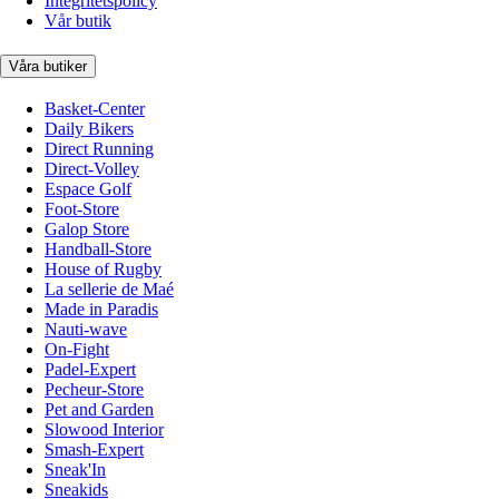
Integritetspolicy
Vår butik
Våra butiker
Basket-Center
Daily Bikers
Direct Running
Direct-Volley
Espace Golf
Foot-Store
Galop Store
Handball-Store
House of Rugby
La sellerie de Maé
Made in Paradis
Nauti-wave
On-Fight
Padel-Expert
Pecheur-Store
Pet and Garden
Slowood Interior
Smash-Expert
Sneak'In
Sneakids