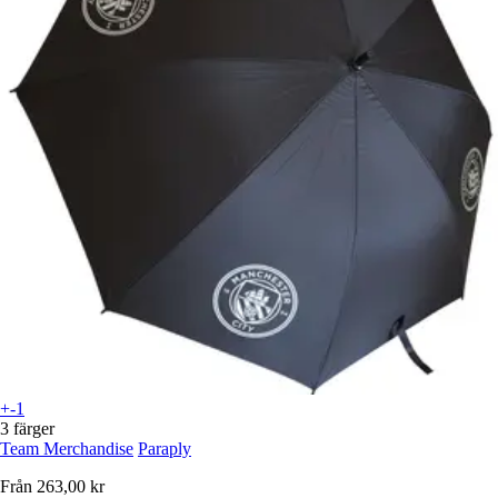
+-1
3 färger
Team Merchandise
Paraply
Från
263,00 kr