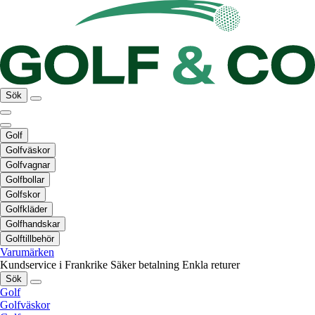
Sök
Golf
Golfväskor
Golfvagnar
Golfbollar
Golfskor
Golfkläder
Golfhandskar
Golftillbehör
Varumärken
Kundservice i Frankrike
Säker betalning
Enkla returer
Sök
Golf
Golfväskor