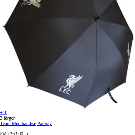
+-1
3 färger
Team Merchandise
Paraply
Från
263,00 kr