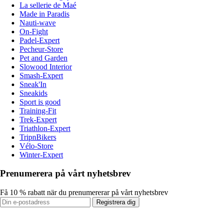
La sellerie de Maé
Made in Paradis
Nauti-wave
On-Fight
Padel-Expert
Pecheur-Store
Pet and Garden
Slowood Interior
Smash-Expert
Sneak'In
Sneakids
Sport is good
Training-Fit
Trek-Expert
Triathlon-Expert
TripnBikers
Vélo-Store
Winter-Expert
Prenumerera på vårt nyhetsbrev
Få 10 % rabatt när du prenumererar på vårt nyhetsbrev
Registrera dig