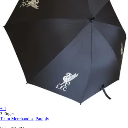
+-1
3 färger
Team Merchandise
Paraply