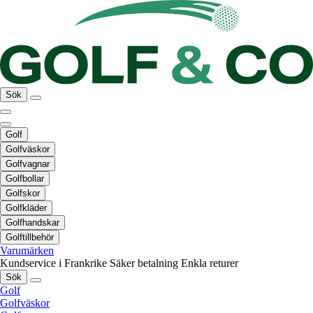
Sök
Golf
Golfväskor
Golfvagnar
Golfbollar
Golfskor
Golfkläder
Golfhandskar
Golftillbehör
Varumärken
Kundservice i Frankrike
Säker betalning
Enkla returer
Sök
Golf
Golfväskor