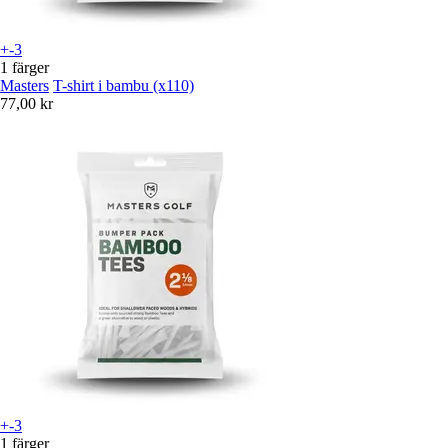
+-3
1 färger
Masters
T-shirt i bambu (x110)
77,00 kr
+-3
1 färger