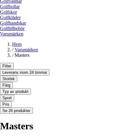
Golfvagnar
Golfbollar
Golfskor
Golfkläder
Golfhandskar
Golftillbehör
Varumärken
Hem
/
Varumärken
/
Masters
Filter
Leverans inom 24 timmar
Storlek
Färg
Typ av produkt
Sport
Pris
Se 26 produkter
Masters