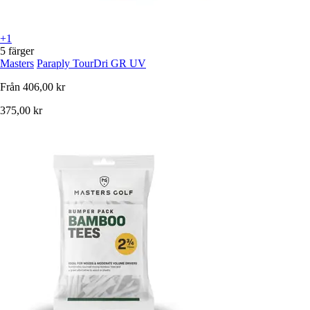
+1
5 färger
Masters
Paraply TourDri GR UV
Från
406,00 kr
375,00 kr