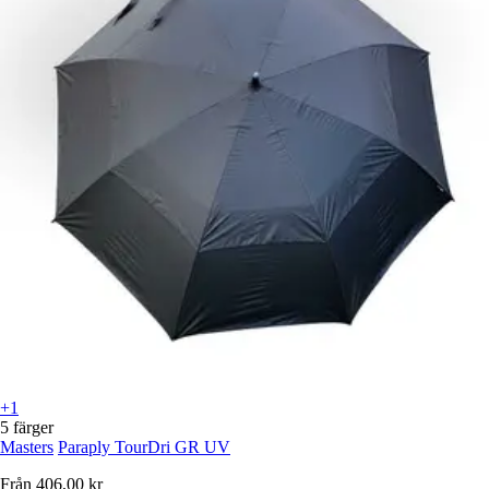
+1
5 färger
Masters
Paraply TourDri GR UV
Från
406,00 kr