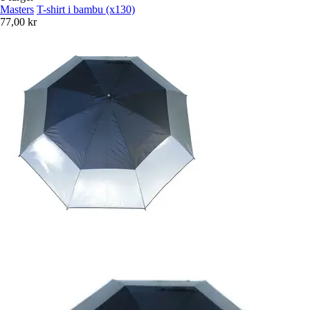
Masters
T-shirt i bambu (x130)
77,00 kr