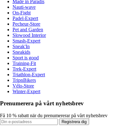
Made in Paradis
Nauti-wave
On-Fight
Padel-Expert
Pecheur-Store
Pet and Garden
Slowood Interior
Smash-Expert
Sneak'In
Sneakids
Sport is good
Training-Fit
Trek-Expert
Triathlon-Expert
TripnBikers
Vélo-Store
Winter-Expert
Prenumerera på vårt nyhetsbrev
Få 10 % rabatt när du prenumererar på vårt nyhetsbrev
Registrera dig