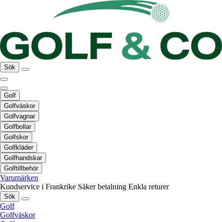
Sök
Golf
Golfväskor
Golfvagnar
Golfbollar
Golfskor
Golfkläder
Golfhandskar
Golftillbehör
Varumärken
Kundservice i Frankrike
Säker betalning
Enkla returer
Sök
Golf
Golfväskor