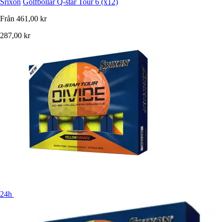
Srixon
Golfbollar Q-star Tour 6 (x12)
Från
461,00 kr
287,00 kr
24h