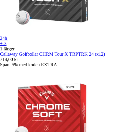
24h
+-3
1 färger
Callaway
Golfbollar CHRM Tour X TRPTRK 24 (x12)
714,00 kr
Spara 5%
med koden
EXTRA