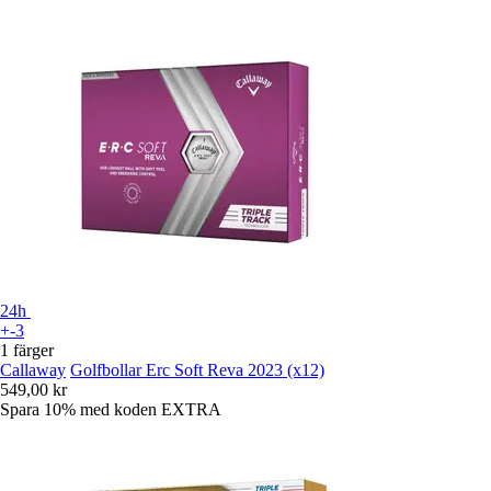
24h
+-3
1 färger
Callaway
Golfbollar Erc Soft Reva 2023 (x12)
549,00 kr
Spara 10%
med koden
EXTRA