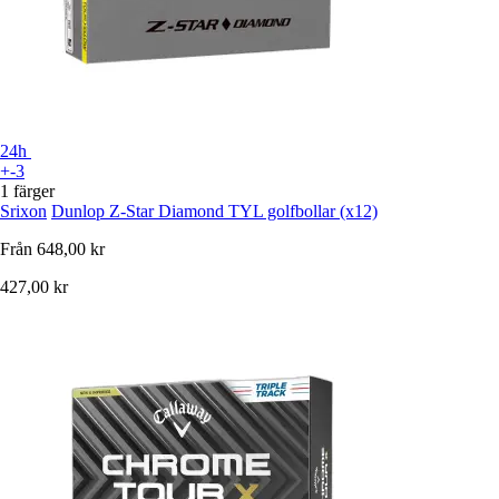
24h
+-3
1 färger
Srixon
Dunlop Z-Star Diamond TYL golfbollar (x12)
Från
648,00 kr
427,00 kr