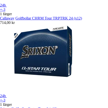
24h
+-3
1 färger
Callaway
Golfbollar CHRM Tour TRPTRK 24 (x12)
714,00 kr
24h
+-3
1 färger