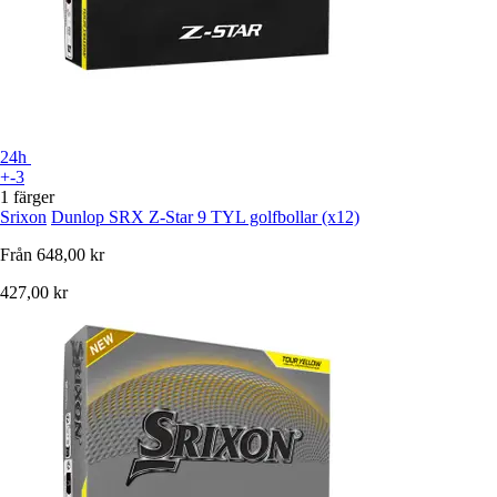
24h
+-3
1 färger
Srixon
Dunlop SRX Z-Star 9 TYL golfbollar (x12)
Från
648,00 kr
427,00 kr