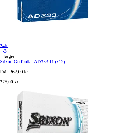
24h
+-3
1 färger
Srixon
Golfbollar AD333 11 (x12)
Från
362,00 kr
275,00 kr