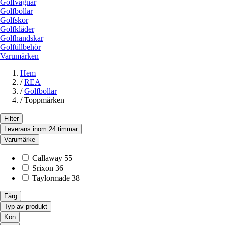
Golfvagnar
Golfbollar
Golfskor
Golfkläder
Golfhandskar
Golftillbehör
Varumärken
Hem
/
REA
/
Golfbollar
/
Toppmärken
Filter
Leverans inom 24 timmar
Varumärke
Callaway
55
Srixon
36
Taylormade
38
Färg
Typ av produkt
Kön