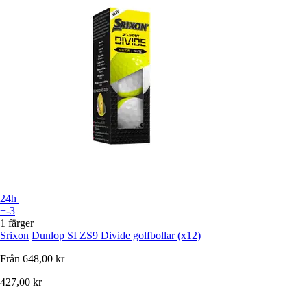
24h
+-3
1 färger
Srixon
Dunlop SI ZS9 Divide golfbollar (x12)
Från
648,00 kr
427,00 kr