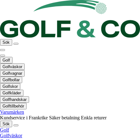
Sök
Golf
Golfväskor
Golfvagnar
Golfbollar
Golfskor
Golfkläder
Golfhandskar
Golftillbehör
Varumärken
Kundservice i Frankrike
Säker betalning
Enkla returer
Sök
Golf
Golfväskor